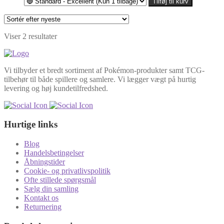
Tilføj til kurv
til
121,00kr.
Sorteret
Viser 2 resultater
efter
seneste
Vi tilbyder et bredt sortiment af Pokémon-produkter samt TCG-
tilbehør til både spillere og samlere. Vi lægger vægt på hurtig
levering og høj kundetilfredshed.
Hurtige links
Blog
Handelsbetingelser
Åbningstider
Cookie- og privatlivspolitik
Ofte stillede spørgsmål
Sælg din samling
Kontakt os
Returnering