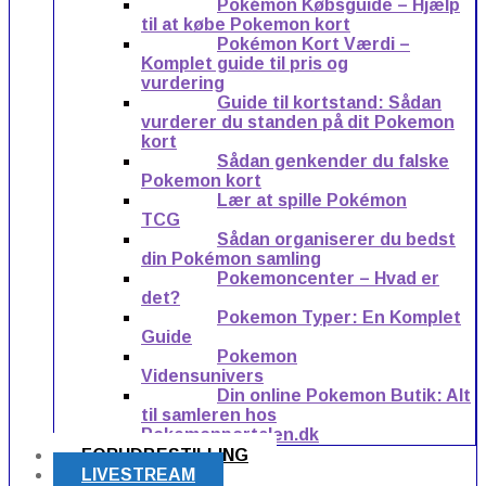
Pokémon Købsguide – Hjælp
til at købe Pokemon kort
Pokémon Kort Værdi –
Komplet guide til pris og
vurdering
Guide til kortstand: Sådan
vurderer du standen på dit Pokemon
kort
Sådan genkender du falske
Pokemon kort
Lær at spille Pokémon
TCG
Sådan organiserer du bedst
din Pokémon samling
Pokemoncenter – Hvad er
det?
Pokemon Typer: En Komplet
Guide
Pokemon
Vidensunivers
Din online Pokemon Butik: Alt
til samleren hos
Pokemonportalen.dk
FORUDBESTILLING
LIVESTREAM