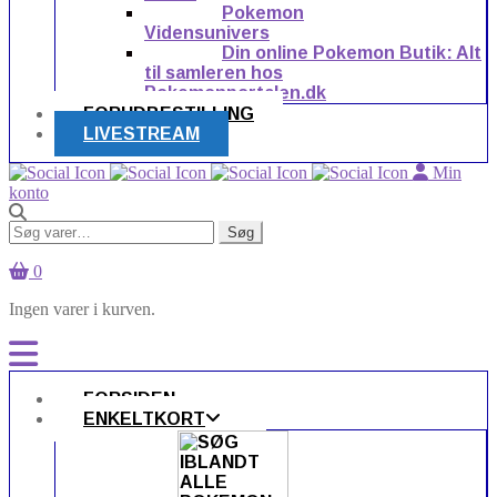
Pokemon
Vidensunivers
Din online Pokemon Butik: Alt
til samleren hos
Pokemonportalen.dk
FORUDBESTILLING
LIVESTREAM
Min
konto
Søg
Søg
efter:
0
Ingen varer i kurven.
FORSIDEN
ENKELTKORT