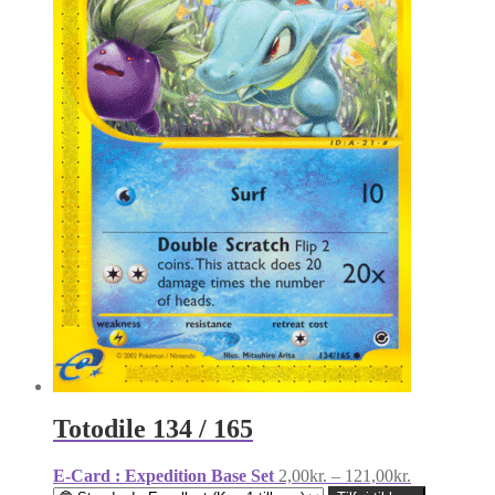
Totodile 134 / 165
Prisinterval:
E-Card : Expedition Base Set
2,00
kr.
–
121,00
kr.
2,00kr.