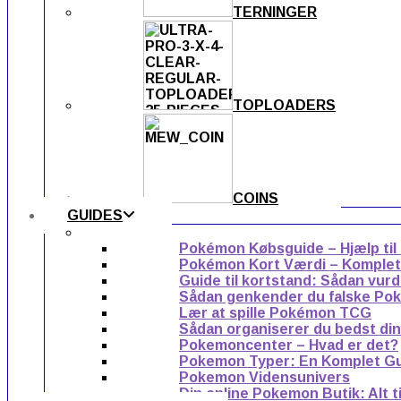
TERNINGER
TOPLOADERS
COINS
GUIDES
Pokémon Købsguide – Hjælp til
Pokémon Kort Værdi – Komplet g
Guide til kortstand: Sådan vur
Sådan genkender du falske Po
Lær at spille Pokémon TCG
Sådan organiserer du bedst di
Pokemoncenter – Hvad er det?
Pokemon Typer: En Komplet G
Pokemon Vidensunivers
Din online Pokemon Butik: Alt 