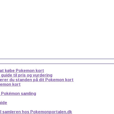
 at købe Pokemon kort
uide til pris og vurdering
derer du standen på dit Pokemon kort
kemon kort
n Pokémon samling
uide
til samleren hos Pokemonportalen.dk