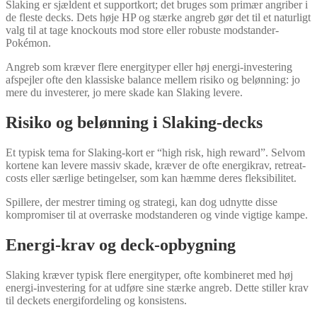
Slaking er sjældent et supportkort; det bruges som primær angriber i
de fleste decks. Dets høje HP og stærke angreb gør det til et naturligt
valg til at tage knockouts mod store eller robuste modstander-
Pokémon.
Angreb som kræver flere energityper eller høj energi-investering
afspejler ofte den klassiske balance mellem risiko og belønning: jo
mere du investerer, jo mere skade kan Slaking levere.
Risiko og belønning i Slaking-decks
Et typisk tema for Slaking-kort er “high risk, high reward”. Selvom
kortene kan levere massiv skade, kræver de ofte energikrav, retreat-
costs eller særlige betingelser, som kan hæmme deres fleksibilitet.
Spillere, der mestrer timing og strategi, kan dog udnytte disse
kompromiser til at overraske modstanderen og vinde vigtige kampe.
Energi-krav og deck-opbygning
Slaking kræver typisk flere energityper, ofte kombineret med høj
energi-investering for at udføre sine stærke angreb. Dette stiller krav
til deckets energifordeling og konsistens.