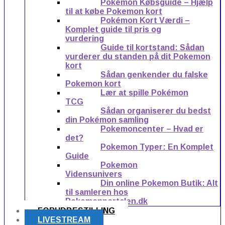
Pokémon Købsguide – Hjælp
til at købe Pokemon kort
Pokémon Kort Værdi –
Komplet guide til pris og
vurdering
Guide til kortstand: Sådan
vurderer du standen på dit Pokemon
kort
Sådan genkender du falske
Pokemon kort
Lær at spille Pokémon
TCG
Sådan organiserer du bedst
din Pokémon samling
Pokemoncenter – Hvad er
det?
Pokemon Typer: En Komplet
Guide
Pokemon
Vidensunivers
Din online Pokemon Butik: Alt
til samleren hos
Pokemonportalen.dk
FORUDBESTILLING
LIVESTREAM