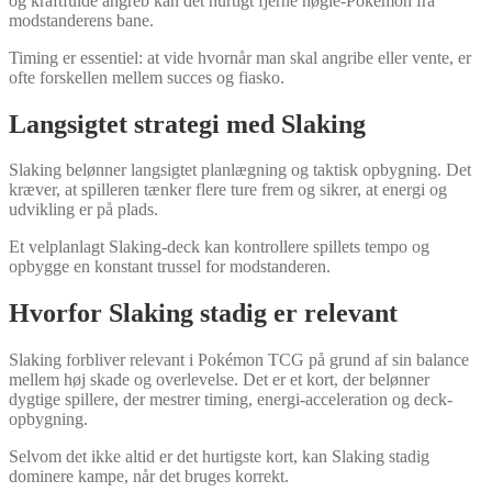
og kraftfulde angreb kan det hurtigt fjerne nøgle-Pokémon fra
modstanderens bane.
Timing er essentiel: at vide hvornår man skal angribe eller vente, er
ofte forskellen mellem succes og fiasko.
Langsigtet strategi med Slaking
Slaking belønner langsigtet planlægning og taktisk opbygning. Det
kræver, at spilleren tænker flere ture frem og sikrer, at energi og
udvikling er på plads.
Et velplanlagt Slaking-deck kan kontrollere spillets tempo og
opbygge en konstant trussel for modstanderen.
Hvorfor Slaking stadig er relevant
Slaking forbliver relevant i Pokémon TCG på grund af sin balance
mellem høj skade og overlevelse. Det er et kort, der belønner
dygtige spillere, der mestrer timing, energi-acceleration og deck-
opbygning.
Selvom det ikke altid er det hurtigste kort, kan Slaking stadig
dominere kampe, når det bruges korrekt.