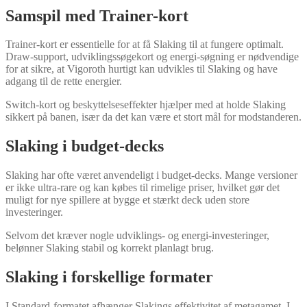
Samspil med Trainer-kort
Trainer-kort er essentielle for at få Slaking til at fungere optimalt.
Draw-support, udviklingssøgekort og energi-søgning er nødvendige
for at sikre, at Vigoroth hurtigt kan udvikles til Slaking og have
adgang til de rette energier.
Switch-kort og beskyttelseseffekter hjælper med at holde Slaking
sikkert på banen, især da det kan være et stort mål for modstanderen.
Slaking i budget-decks
Slaking har ofte været anvendeligt i budget-decks. Mange versioner
er ikke ultra-rare og kan købes til rimelige priser, hvilket gør det
muligt for nye spillere at bygge et stærkt deck uden store
investeringer.
Selvom det kræver nogle udviklings- og energi-investeringer,
belønner Slaking stabil og korrekt planlagt brug.
Slaking i forskellige formater
I Standard-formatet afhænger Slakings effektivitet af metagamet. I