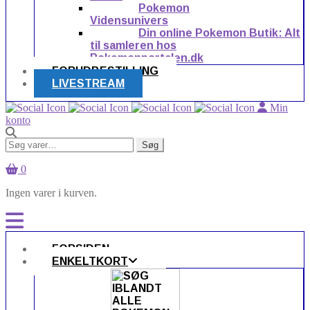
Pokemon
Vidensunivers
Din online Pokemon Butik: Alt
til samleren hos
Pokemonportalen.dk
FORUDBESTILLING
LIVESTREAM
Min
konto
Søg
Søg
efter:
0
Ingen varer i kurven.
FORSIDEN
ENKELTKORT