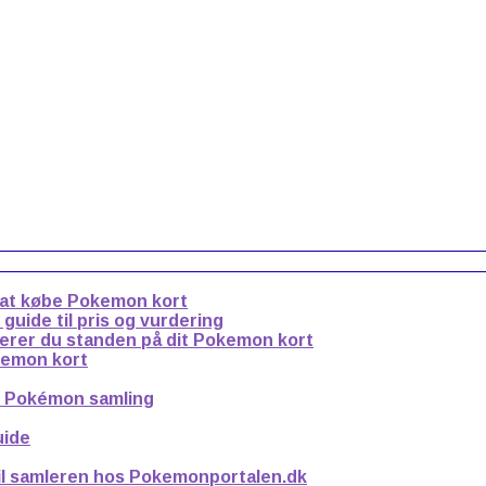
 at købe Pokemon kort
uide til pris og vurdering
derer du standen på dit Pokemon kort
kemon kort
n Pokémon samling
uide
til samleren hos Pokemonportalen.dk