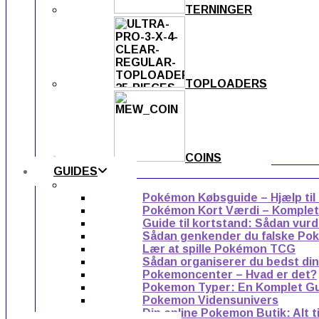
TERNINGER
TOPLOADERS
COINS
GUIDES
Pokémon Købsguide – Hjælp til
Pokémon Kort Værdi – Komplet g
Guide til kortstand: Sådan vur
Sådan genkender du falske Po
Lær at spille Pokémon TCG
Sådan organiserer du bedst di
Pokemoncenter – Hvad er det?
Pokemon Typer: En Komplet G
Pokemon Vidensunivers
Din online Pokemon Butik: Alt 