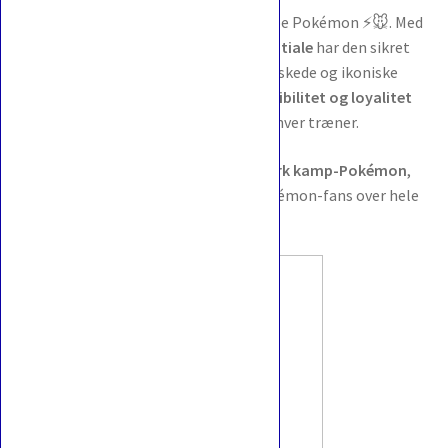
Den er mere end bare en Elektrisk-type Pokémon ⚡🐭. Med
sin
energi, charme og taktiske potentiale
har den sikret
sig en fast plads som en af de mest elskede og ikoniske
Pokémon. Dens
hurtige angreb, fleksibilitet og loyalitet
gør den til et uundværligt valg for enhver træner.
Pikachu er både
symbol, ikon og stærk kamp-Pokémon
,
som fortsætter med at inspirere Pokémon-fans over hele
verden.