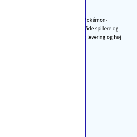
Vi tilbyder et bredt sortiment af Pokémon-
produkter samt TCG-tilbehør til både spillere og
samlere. Vi lægger vægt på hurtig levering og høj
kundetilfredshed.
Hurtige links
Blog
Handelsbetingelser
Åbningstider
Cookie- og privatlivspolitik
Ofte stillede spørgsmål