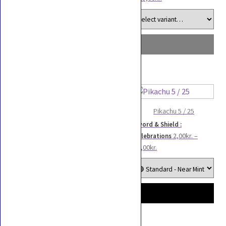
2,00kr.
til
45,00kr.
Pikachu V SWSH 61
Sword & Shield : SWSH
40,00
kr.
Black Star Promos
Pikachu 5 / 25
Sword & Shield :
2,00
kr.
–
Celebrations
Prisinterval:
63,00
kr.
2,00kr.
til
63,00kr.