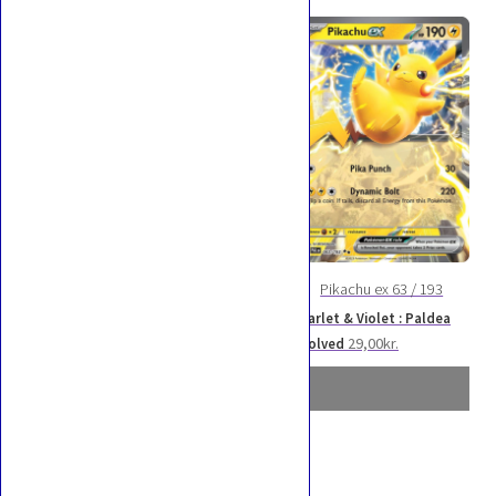
Pikachu V SWSH198 / 307
Sword & Shield : SWSH
36,00
kr.
Black Star Promos
Pikachu 62 / 193
Pikachu ex 63 / 193
Scarlet & Violet : Paldea
Scarlet & Violet : Paldea
Prisinterval:
2,00
kr.
–
5,00
kr.
29,00
kr.
Evolved
Evolved
2,00kr.
til
5,00kr.