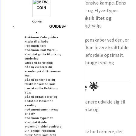
gør den effektiv i både offensive og defensive kampe. Dens
Elektrisk-type giver fordele mod Vand- og Flyve-typer.
Kombinationen af
hurtige angreb, fleksibilitet og
COINS
typefordele
gør den til et taktisk vigtigt valg.
GUIDES
Pokémon Købsguide –
En af de mest bemærkelsesværdige egenskaber ved den, er
Hjælp til at købe
Pokemon kort
dens
energi og præcision i kamp
. Den kan levere kraftfulde
Pokémon Kort Værdi –
angreb på kort tid og udnytte sine typefordele optimalt.
Komplet guide til pris og
vurdering
Dette gør den både sjov og effektiv at bruge i spil og
Guide til kortstand:
Sådan vurderer du
turneringer.
standen på dit Pokemon
kort
Sådan genkender du
Udvikling og styrke 🌟
falske Pokemon kort
Lær at spille Pokémon
TCG
Sådan organiserer du
Pikachu udvikler sig fra
Pichu
og kan senere udvikle sig til
bedst din Pokémon
samling
Raichu
⚡. Hver udvikling øger både styrke og
Pokemoncenter – Hvad
er det?
kampkapacitet markant.
Pokemon Typer: En
Komplet Guide
Pokemon Vidensunivers
Denne udviklingslinje gør den attraktiv for trænere, der
Din online Pokemon
Butik: Alt til samleren