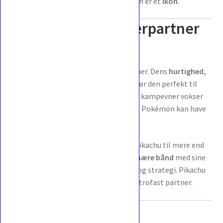
Pikachu er ikke bare en Pokémon – den er et
ikon
.
Pikachu som trænerpartner
🌟
Den er ideel for trænere på alle niveauer. Dens
hurtighed,
typefordele og taktiske potentiale
gør den perfekt til
kampe. Den er let at træne, men dens kampevner vokser
med erfaring. Den viser, at selv en lille Pokémon kan have
stor styrke og betydning
i kamp.
Dens
loyalitet og venskab
gør også Pikachu til mere end
bare en kamp-Pokémon. Den skaber
nære bånd
med sine
trænere og inspirerer til samarbejde og strategi. Pikachu
er derfor både en stærk fighter og en trofast partner.
Kort sagt