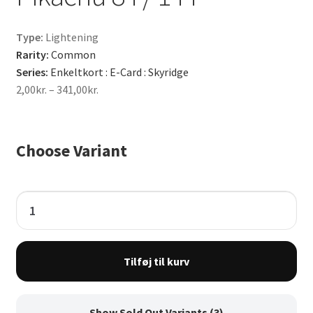
Type:
Lightening
Rarity:
Common
Series:
Enkeltkort : E-Card : Skyridge
Prisinterval:
2,00
kr.
–
341,00
kr.
2,00kr.
til
341,00kr.
Choose Variant
Pikachu
84
/
144
Tilføj til kurv
antal
Show Sold Out Variants (3)