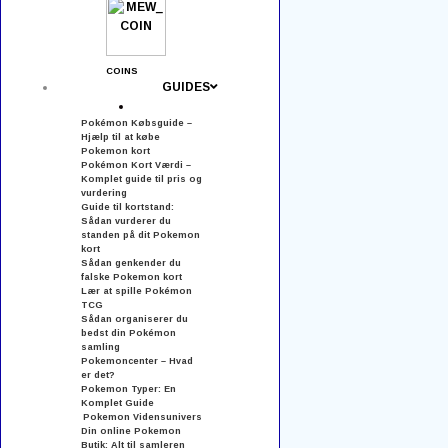
Ofte stillede spørgsmål
Sælg din samling
COINS
GUIDES
Kontakt os
Pokémon Købsguide –
Hjælp til at købe
Returnering
Pokemon kort
Pokémon Kort Værdi –
Produktkategorier
Komplet guide til pris og
vurdering
Guide til kortstand:
Sådan vurderer du
Blisterpakker
standen på dit Pokemon
kort
Sådan genkender du
Booster Boxes
falske Pokemon kort
Lær at spille Pokémon
Booster Bundles
TCG
Sådan organiserer du
bedst din Pokémon
Boosters
samling
Pokemoncenter – Hvad
er det?
Brætspil
Pokemon Typer: En
Komplet Guide
Collection Boxe
Pokemon Vidensunivers
Din online Pokemon
Butik: Alt til samleren