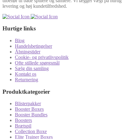
tilbehør til både spillere og samlere. Vi lægger vægt på hurtig
levering og høj kundetilfredshed.
Hurtige links
Blog
Handelsbetingelser
Åbningstider
Cookie- og privatlivspolitik
Ofte stillede spørgsmål
Sælg din samling
Kontakt os
Returnering
Produktkategorier
Blisterpakker
Booster Boxes
Booster Bundles
Boosters
Brætspil
Collection Boxe
Elite Trainer Boxes