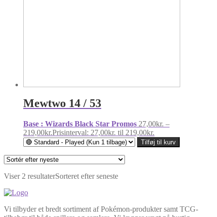
Mewtwo 14 / 53
Base : Wizards Black Star Promos
27,00
kr.
–
219,00
kr.
Prisinterval: 27,00kr. til 219,00kr.
Tilføj til kurv
Viser 2 resultater
Sorteret efter seneste
Vi tilbyder et bredt sortiment af Pokémon-produkter samt TCG-