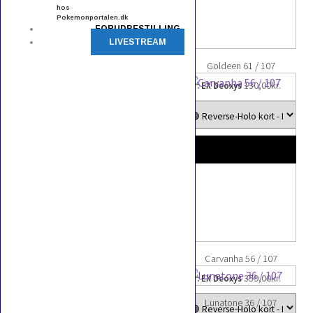
54,00kr.
hos
Pokemonportalen.dk
FORUDBESTILLING
LIVESTREAM
Goldeen 61 / 107
130,00
kr.
EX : EX Deoxys
Electrike 60 / 107
2,00
kr.
–
EX : EX Deoxys
Prisinterval:
6,00
kr.
2,00kr.
til
6,00kr.
Carvanha 56 / 107
359,00
kr.
EX : EX Deoxys
Nuzleaf 43 / 107
Lunatone 36 / 107