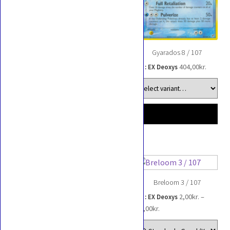
Metagross 11 / 107
Gyarados 8 / 107
135,00
kr.
404,00
kr.
EX : EX Deoxys
EX : EX Deoxys
Crawdaunt 6 / 107
Breloom 3 / 107
2,00
kr.
–
2,00
kr.
–
EX : EX Deoxys
EX : EX Deoxys
Prisinterval:
Prisinterval:
358,00
kr.
65,00
kr.
2,00kr.
2,00kr.