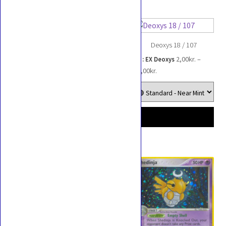
Pelipper 21 / 107
Deoxys 18 / 107
2,00
kr.
–
2,00
kr.
–
EX : EX Deoxys
EX : EX Deoxys
Prisinterval:
Prisinterval:
26,00
kr.
81,00
kr.
2,00kr.
2,00kr.
til
til
26,00kr.
81,00kr.