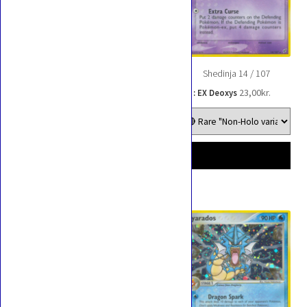
Shedinja 14 / 107
23,00
kr.
EX : EX Deoxys
Deoxys 17 / 107
2,00
kr.
–
EX : EX Deoxys
Prisinterval:
90,00
kr.
2,00kr.
til
90,00kr.