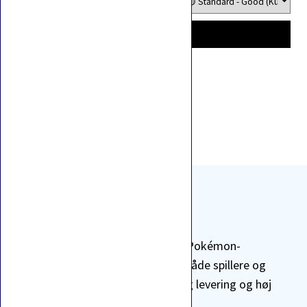
til
til
358,00kr.
65,00kr.
Sorteret
Viser 24 resultater
efter
seneste
Vi tilbyder et bredt sortiment af Pokémon-
produkter samt TCG-tilbehør til både spillere og
samlere. Vi lægger vægt på hurtig levering og høj
kundetilfredshed.