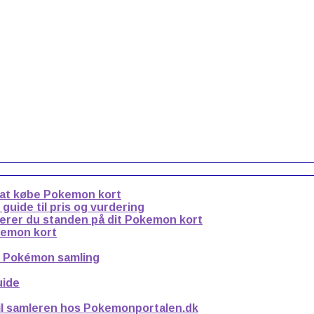
 at købe Pokemon kort
uide til pris og vurdering
derer du standen på dit Pokemon kort
kemon kort
n Pokémon samling
uide
til samleren hos Pokemonportalen.dk