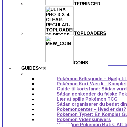
TERNINGER
TOPLOADERS
COINS
GUIDES
Pokémon Købsguide – Hjælp til
Pokémon Kort Værdi – Komplet g
Guide til kortstand: Sådan vur
Sådan genkender du falske Po
Lær at spille Pokémon TCG
Sådan organiserer du bedst di
Pokemoncenter – Hvad er det?
Pokemon Typer: En Komplet G
Pokemon Vidensunivers
Din online Pokemon Butik: Alt 