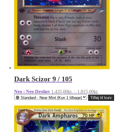
Dark Scizor 9 / 105
Prisinterval:
Neo : Neo Destiny
1.435,00
kr.
–
1.815,00
kr.
1.435,00kr.
Tilføj til kurv
til
1.815,00kr.