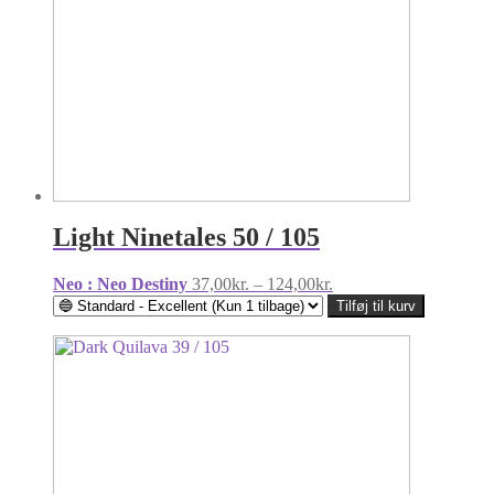
Light Ninetales 50 / 105
Prisinterval:
Neo : Neo Destiny
37,00
kr.
–
124,00
kr.
37,00kr.
Tilføj til kurv
til
124,00kr.