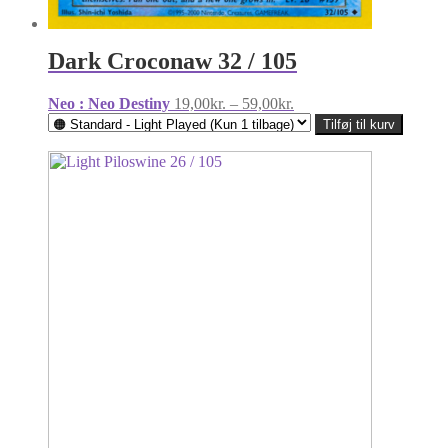
Dark Croconaw 32 / 105
Prisinterval:
Neo : Neo Destiny
19,00
kr.
–
59,00
kr.
19,00kr.
Tilføj til kurv
til
59,00kr.