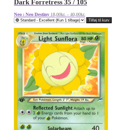
Dark Forretress 35 / 105
Prisinterval:
Neo : Neo Destiny
18,00
kr.
–
40,00
kr.
18,00kr.
Tilføj til kurv
til
40,00kr.