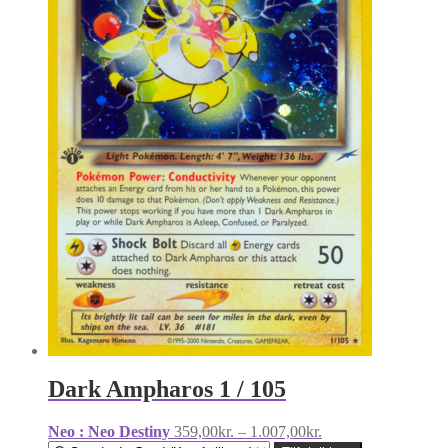
Dark Ampharos 1 / 105
Prisinterval:
Neo : Neo Destiny
359,00
kr.
–
1.007,00
kr.