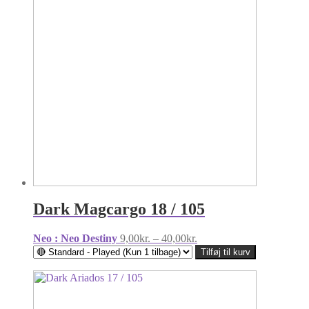
Dark Magcargo 18 / 105
Prisinterval:
Neo : Neo Destiny
9,00
kr.
–
40,00
kr.
9,00kr.
Tilføj til kurv
til
40,00kr.