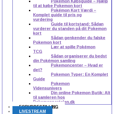
Pokémon Købsguide – Hjælp
til at købe Pokemon kort
Pokémon Kort Værdi –
Komplet guide til pris og
vurdering
Guide til kortstand: Sådan
vurderer du standen på dit Pokemon
kort
Sådan genkender du falske
Pokemon kort
Lær at spille Pokémon
TCG
Sådan organiserer du bedst
din Pokémon samling
Pokemoncenter – Hvad er
det?
Pokemon Typer: En Komplet
Guide
Pokemon
Vidensunivers
Din online Pokemon Butik: Alt
til samleren hos
Pokemonportalen.dk
FORUDBESTILLING
LIVESTREAM