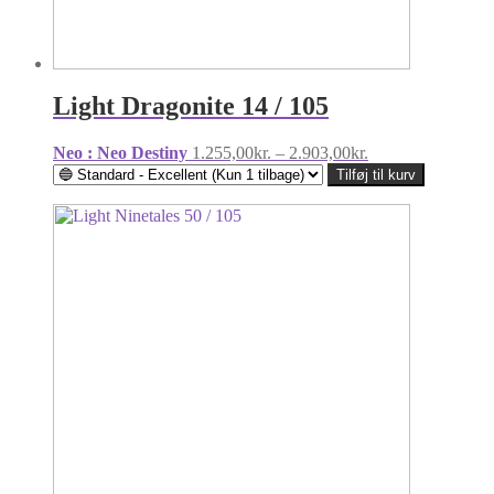
Light Dragonite 14 / 105
Prisinterval:
Neo : Neo Destiny
1.255,00
kr.
–
2.903,00
kr.
1.255,00kr.
Tilføj til kurv
til
2.903,00kr.