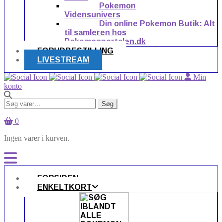
Pokemon
Vidensunivers
Din online Pokemon Butik: Alt
til samleren hos
Pokemonportalen.dk
FORUDBESTILLING
LIVESTREAM
Min
konto
Søg
Søg
efter:
0
Ingen varer i kurven.
FORSIDEN
ENKELTKORT