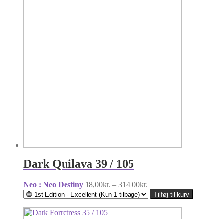
Dark Quilava 39 / 105
Prisinterval:
Neo : Neo Destiny
18,00
kr.
–
314,00
kr.
18,00kr.
Tilføj til kurv
til
314,00kr.