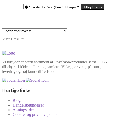
404,00kr.
til
Tilføj til kurv
1.775,00kr.
Viser 1 resultat
Vi tilbyder et bredt sortiment af Pokémon-produkter samt TCG-
tilbehør til både spillere og samlere. Vi lægger vægt på hurtig
levering og høj kundetilfredshed.
Hurtige links
Blog
Handelsbetingelser
Åbningstider
Cookie- og privatlivspolitik