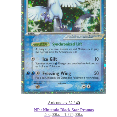
Articuno ex 32 / 40
NP : Nintendo Black Star Promos
Prisinterval:
404,00
kr.
–
1.775,00
kr.