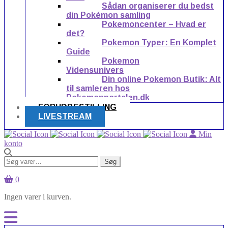
Sådan organiserer du bedst
din Pokémon samling
Pokemoncenter – Hvad er
det?
Pokemon Typer: En Komplet
Guide
Pokemon
Vidensunivers
Din online Pokemon Butik: Alt
til samleren hos
Pokemonportalen.dk
FORUDBESTILLING
LIVESTREAM
Min
konto
Søg
Søg
efter:
0
Ingen varer i kurven.