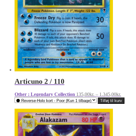
Articuno 2 / 110
Prisinte
Other : Legendary Collection
135,00
kr.
–
1.345,00
kr.
135,00k
Tilføj til kurv
til
1.345,0