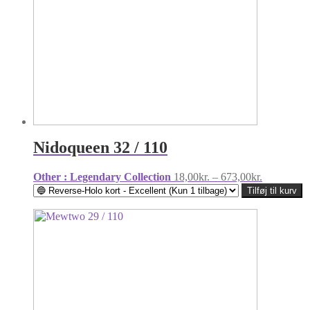
Nidoqueen 32 / 110
Prisinterval
Other : Legendary Collection
18,00
kr.
–
673,00
kr.
18,00kr.
Tilføj til kurv
til
673,00kr.