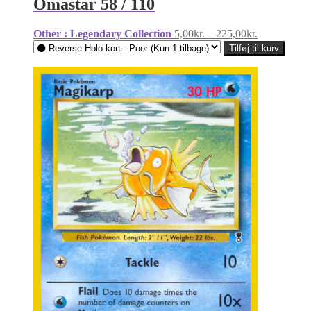
Omastar 58 / 110
Prisinterval:
Other : Legendary Collection
5,00
kr.
–
225,00
kr.
5,00kr.
Tilføj til kurv
til
225,00kr.