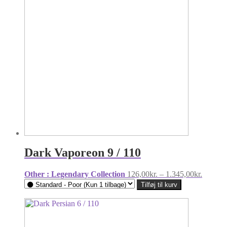
Dark Vaporeon 9 / 110
Prisinte
Other : Legendary Collection
126,00
kr.
–
1.345,00
kr.
126,00k
Tilføj til kurv
til
1.345,0