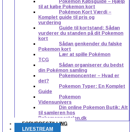
Pokémon Købsguide – Hjælp
til at købe Pokemon kort
Pokémon Kort Værdi –
Komplet guide til pris og
vurdering
Guide til kortstand: Sådan
vurderer du standen på dit Pokemon
kort
Sådan genkender du falske
Pokemon kort
Lær at spille Pokémon
TCG
Sådan organiserer du bedst
din Pokémon samling
Pokemoncenter – Hvad er
det?
Pokemon Typer: En Komplet
Guide
Pokemon
Vidensunivers
Din online Pokemon Butik: Alt
til samleren hos
Pokemonportalen.dk
FORUDBESTILLING
LIVESTREAM