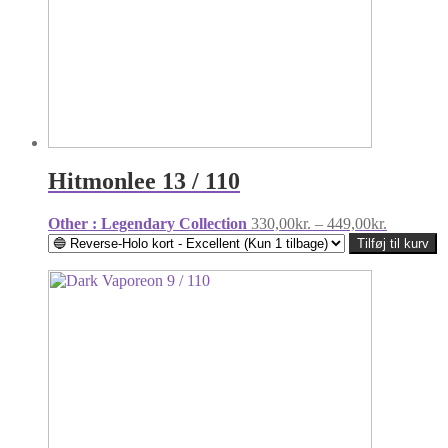
Hitmonlee 13 / 110
Prisinterv
Other : Legendary Collection
330,00
kr.
–
449,00
kr.
330,00kr.
Tilføj til kurv
til
449,00kr.