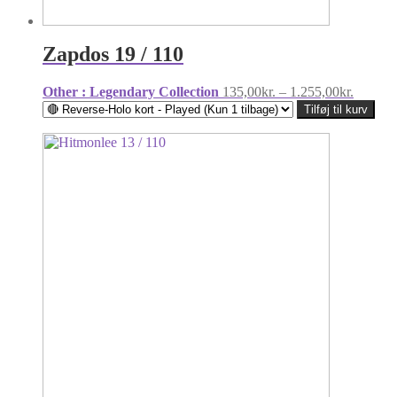
Zapdos 19 / 110
Prisinte
Other : Legendary Collection
135,00
kr.
–
1.255,00
kr.
135,00k
Tilføj til kurv
til
1.255,0