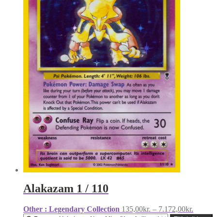
Alakazam 1 / 110
Prisinte
Other : Legendary Collection
135,00
kr.
–
7.172,00
kr.