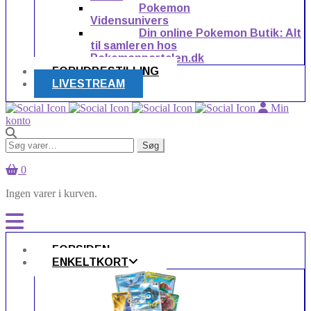
Pokemon
Vidensunivers
Din online Pokemon Butik: Alt
til samleren hos
Pokemonportalen.dk
FORUDBESTILLING
LIVESTREAM
Min
konto
Søg
Søg
efter:
0
Ingen varer i kurven.
FORSIDEN
ENKELTKORT