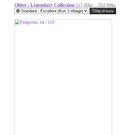
Prisinterv
Other : Legendary Collection
117,00
kr.
–
352,00
kr.
117,00kr.
Tilføj til kurv
til
352,00kr.