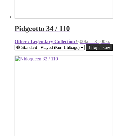
Pidgeotto 34 / 110
Prisinterval:
Other : Legendary Collection
9,00
kr.
–
31,00
kr.
9,00kr.
Tilføj til kurv
til
31,00kr.