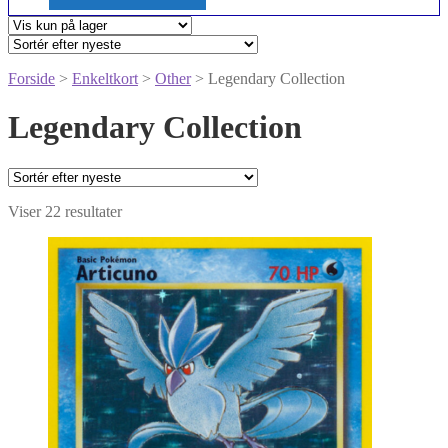
Forside
>
Enkeltkort
>
Other
> Legendary Collection
Legendary Collection
Sorteret
Viser 22 resultater
efter
seneste