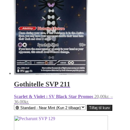
Gothitelle SVP 211
Scarlet & Violet : SV Black Star Promos
20,00
kr.
–
Prisinterval:
36,00
kr.
20,00kr.
Tilføj til kurv
til
36,00kr.