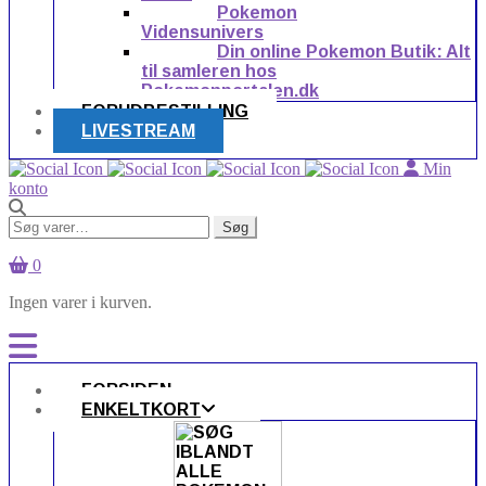
Pokemon
Vidensunivers
Din online Pokemon Butik: Alt
til samleren hos
Pokemonportalen.dk
FORUDBESTILLING
LIVESTREAM
Min
konto
Søg
Søg
efter:
0
Ingen varer i kurven.
FORSIDEN
ENKELTKORT