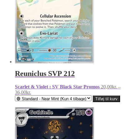
Reuniclus SVP 212
Scarlet & Violet : SV Black Star Promos
20,00
kr.
–
Prisinterval:
36,00
kr.
20,00kr.
Tilføj til kurv
til
36,00kr.