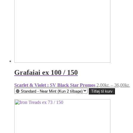
Grafaiai ex 100 / 150
Pr
Scarlet & Violet : SV Black Star Promos
2,00
kr.
–
36,00
kr.
2
Tilføj til kurv
til
3