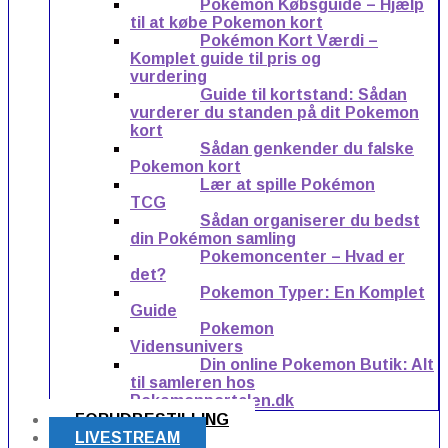
Pokémon Købsguide – Hjælp
til at købe Pokemon kort
Pokémon Kort Værdi –
Komplet guide til pris og
vurdering
Guide til kortstand: Sådan
vurderer du standen på dit Pokemon
kort
Sådan genkender du falske
Pokemon kort
Lær at spille Pokémon
TCG
Sådan organiserer du bedst
din Pokémon samling
Pokemoncenter – Hvad er
det?
Pokemon Typer: En Komplet
Guide
Pokemon
Vidensunivers
Din online Pokemon Butik: Alt
til samleren hos
Pokemonportalen.dk
FORUDBESTILLING
LIVESTREAM