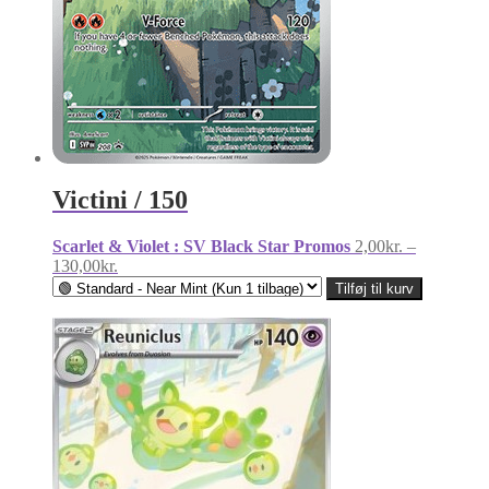
Victini / 150
Scarlet & Violet : SV Black Star Promos
2,00
kr.
–
Prisinterval:
130,00
kr.
2,00kr.
Tilføj til kurv
til
130,00kr.