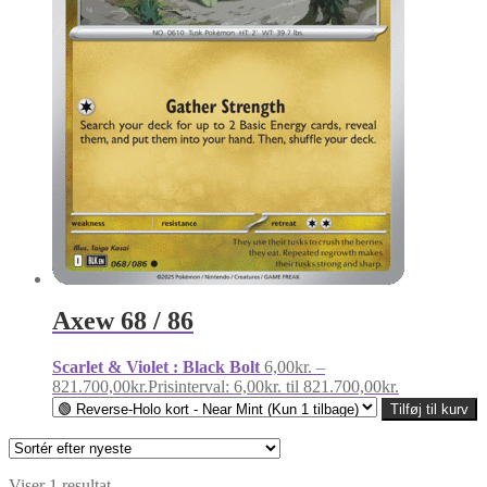
Axew 68 / 86
Scarlet & Violet : Black Bolt
6,00
kr.
–
821.700,00
kr.
Prisinterval: 6,00kr. til 821.700,00kr.
Tilføj til kurv
Viser 1 resultat