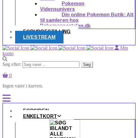
Pokemon
Vidensunivers
Din online Pokemon Butik: Alt
til samleren hos
Pokemonportalen.dk
FORUDBESTILLING
LIVESTREAM
Min
konto
Søg efter:
Søg
0
Ingen varer i kurven.
FORSIDEN
ENKELTKORT