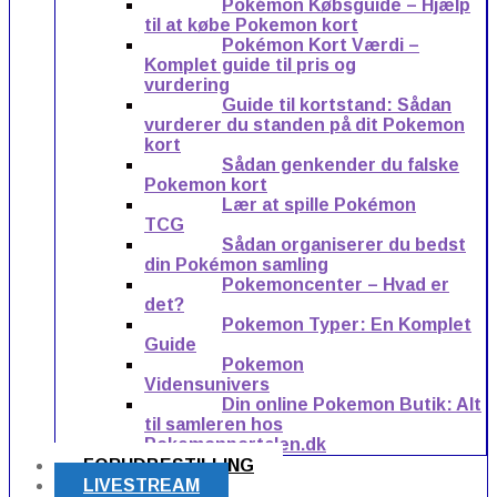
Pokémon Købsguide – Hjælp
til at købe Pokemon kort
Pokémon Kort Værdi –
Komplet guide til pris og
vurdering
Guide til kortstand: Sådan
vurderer du standen på dit Pokemon
kort
Sådan genkender du falske
Pokemon kort
Lær at spille Pokémon
TCG
Sådan organiserer du bedst
din Pokémon samling
Pokemoncenter – Hvad er
det?
Pokemon Typer: En Komplet
Guide
Pokemon
Vidensunivers
Din online Pokemon Butik: Alt
til samleren hos
Pokemonportalen.dk
FORUDBESTILLING
LIVESTREAM