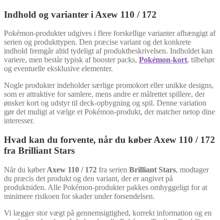
Indhold og varianter i Axew 110 / 172
Pokémon-produkter udgives i flere forskellige varianter afhængigt af
serien og produkttypen. Den præcise variant og det konkrete
indhold fremgår altid tydeligt af produktbeskrivelsen. Indholdet kan
variere, men består typisk af booster packs,
Pokémon-kort
, tilbehør
og eventuelle eksklusive elementer.
Nogle produkter indeholder særlige promokort eller unikke designs,
som er attraktive for samlere, mens andre er målrettet spillere, der
ønsker kort og udstyr til deck-opbygning og spil. Denne variation
gør det muligt at vælge et Pokémon-produkt, der matcher netop dine
interesser.
Hvad kan du forvente, når du køber Axew 110 / 172
fra Brilliant Stars
Når du køber
Axew 110 / 172
fra serien
Brilliant Stars
, modtager
du præcis det produkt og den variant, der er angivet på
produktsiden. Alle Pokémon-produkter pakkes omhyggeligt for at
minimere risikoen for skader under forsendelsen.
Vi lægger stor vægt på gennemsigtighed, korrekt information og en