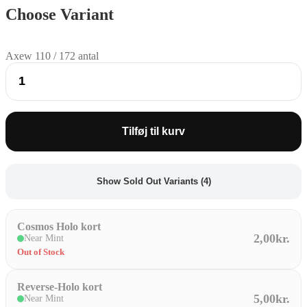
Choose Variant
Axew 110 / 172 antal
Tilføj til kurv
Show Sold Out Variants (4)
Cosmos Holo kort
2,00kr.
Near Mint
Out of Stock
Reverse-Holo kort
5,00kr.
Near Mint