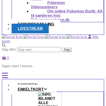
Pokemon
Vidensunivers
Din online Pokemon Butik: Alt
til samleren hos
Pokemonportalen.dk
FORUDBESTILLING
LIVESTREAM
Min
konto
Søg efter:
Søg
0
Ingen varer i kurven.
FORSIDEN
ENKELTKORT