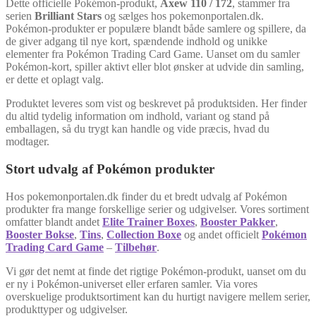
Dette officielle Pokémon-produkt,
Axew 110 / 172
, stammer fra
serien
Brilliant Stars
og sælges hos pokemonportalen.dk.
Pokémon-produkter er populære blandt både samlere og spillere, da
de giver adgang til nye kort, spændende indhold og unikke
elementer fra Pokémon Trading Card Game. Uanset om du samler
Pokémon-kort, spiller aktivt eller blot ønsker at udvide din samling,
er dette et oplagt valg.
Produktet leveres som vist og beskrevet på produktsiden. Her finder
du altid tydelig information om indhold, variant og stand på
emballagen, så du trygt kan handle og vide præcis, hvad du
modtager.
Stort udvalg af Pokémon produkter
Hos pokemonportalen.dk finder du et bredt udvalg af Pokémon
produkter fra mange forskellige serier og udgivelser. Vores sortiment
omfatter blandt andet
Elite Trainer Boxes
,
Booster Pakker
,
Booster Bokse
,
Tins
,
Collection Boxe
og andet officielt
Pokémon
Trading Card Game
–
Tilbehør
.
Vi gør det nemt at finde det rigtige Pokémon-produkt, uanset om du
er ny i Pokémon-universet eller erfaren samler. Via vores
overskuelige produktsortiment kan du hurtigt navigere mellem serier,
produkttyper og udgivelser.