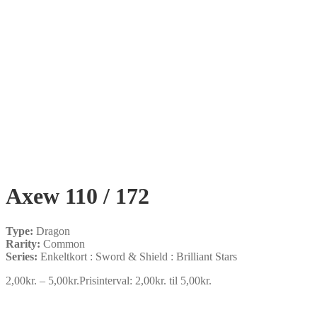
Axew 110 / 172
Type:
Dragon
Rarity:
Common
Series:
Enkeltkort : Sword & Shield : Brilliant Stars
2,00
kr.
–
5,00
kr.
Prisinterval: 2,00kr. til 5,00kr.