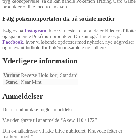
tryg købsoplevelse, så du kan handle Pokémon Trading Card Game-
produkter online med ro i maven.
Følg pokemonportalen.dk på sociale medier
Følg os på
Instagram
, hvor vi næsten dagligt deler billeder af flotte
og spændende Pokémon-produkter. Du kan også finde os på
Facebook
, hvor vi løbende opdaterer med nyheder, nye udgivelser
og relevant indhold for Pokémon-samlere og spillere.
Yderligere information
Variant
Reverse-Holo kort, Standard
Stand
Near Mint
Anmeldelser
Der er endnu ikke nogle anmeldelser.
Vær den første til at anmelde “Axew 110 / 172”
Din e-mailadresse vil ikke blive publiceret.
Krævede felter er
markeret med
*