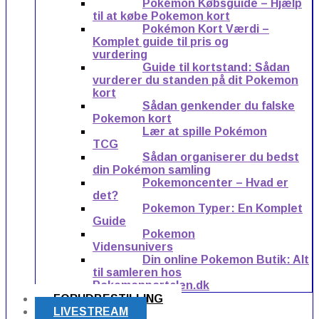
Pokémon Købsguide – Hjælp
til at købe Pokemon kort
Pokémon Kort Værdi –
Komplet guide til pris og
vurdering
Guide til kortstand: Sådan
vurderer du standen på dit Pokemon
kort
Sådan genkender du falske
Pokemon kort
Lær at spille Pokémon
TCG
Sådan organiserer du bedst
din Pokémon samling
Pokemoncenter – Hvad er
det?
Pokemon Typer: En Komplet
Guide
Pokemon
Vidensunivers
Din online Pokemon Butik: Alt
til samleren hos
Pokemonportalen.dk
FORUDBESTILLING
LIVESTREAM