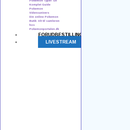
Pokemon Typer: En
Komplet Guide
Enkeltkort
Pokemon
Vidensunivers
Din online Pokemon
Forudbestil
Butik: Alt til samleren
hos
Tilbehør
Pokemonportalen.dk
FORUDBESTILLING
Tins & Mini Tins
LIVESTREAM
Kontakt os
PH Event & TCG
v./ Kenneth Nielsen
Bastrups Alle 38
8940 Randers SV
CVR: 3268 2707
+45 50560704
kontakt@pokemonportalen.dk