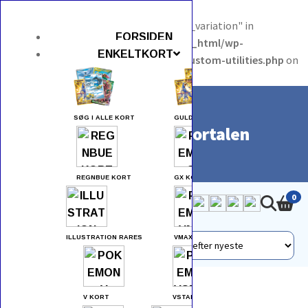
Warning
: Undefined array key "set_meta_variation" in
FORSIDEN
/var/www/pokemonportalen.dk/public_html/wp-
ENKELTKORT
content/themes/as-storefront-child/custom-utilities.php
on
line
696
SØG I ALLE KORT
GULD KORT
Pokemon Portalen
REGNBUE KORT
GX KORT
0
ILLUSTRATION RARES
VMAX KORT
Forside
> Varer tagged “slowbro”
V KORT
VSTAR KORT