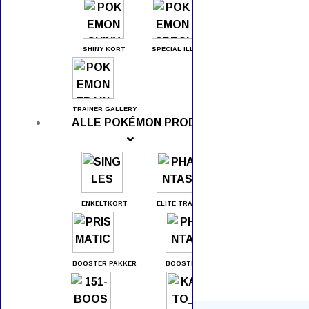
Viser 1 resultat
SHINY KORT
SPECIAL ILLUSTRATIONS
Slowbro 80 / 165
Scarlet & Violet : 151
6,00
kr.
TRAINER GALLERY
ALLE POKÉMON PRODUKTER
ENKELTKORT
ELITE TRAINER BOXES
Viser 1 resultat
BOOSTER PAKKER
BOOSTER BOXES