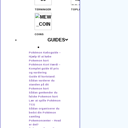
Ofte stillede spørgsmål
TERNINGER
TOPLOADERS
Sælg din samling
Kontakt os
COINS
Returnering
GUIDES
Produktkategorier
Pokémon Købsguide –
Hjælp til at købe
Blisterpakker
Pokemon kort
Pokémon Kort Værdi –
Komplet guide til pris
Booster Boxes
og vurdering
Guide til kortstand:
Sådan vurderer du
Booster Bundles
standen på dit
Pokemon kort
Boosters
Sådan genkender du
falske Pokemon kort
Lær at spille Pokémon
Brætspil
TCG
Sådan organiserer du
bedst din Pokémon
Collection Boxe
samling
Pokemoncenter – Hvad
Elite Trainer Boxes
er det?