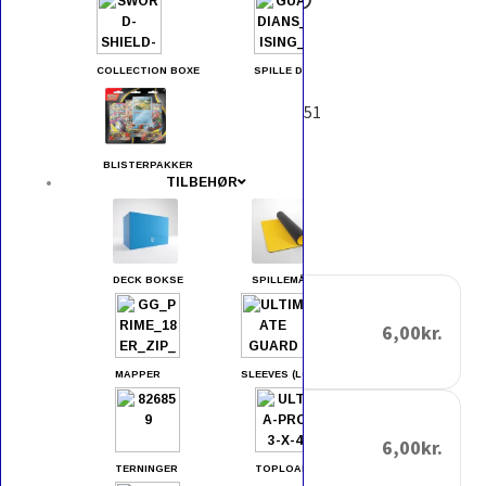
Type:
Psychic
COLLECTION BOXE
SPILLE DECKS
Rarity:
Uncommon
Series:
Enkeltkort : Scarlet & Violet : 151
6,00
kr.
BLISTERPAKKER
TILBEHØR
Choose Variant
DECK BOKSE
SPILLEMÅTTER
Standard
6,00kr.
Near Mint
Only 1 left
MAPPER
SLEEVES (LOMMER)
Reverse-Holo kort
6,00kr.
Near Mint
TERNINGER
TOPLOADERS
Only 1 left