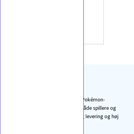
Dewgong 87 / 165
Vi tilbyder et bredt sortiment af Pokémon-
produkter samt TCG-tilbehør til både spillere og
samlere. Vi lægger vægt på hurtig levering og høj
kundetilfredshed.