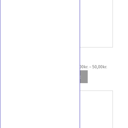
Tympole 19 / 86
Prisinterva
Scarlet & Violet : Black Bolt
2,00
kr.
–
50,00
kr.
2,00kr.
Udsolgt
til
50,00kr.