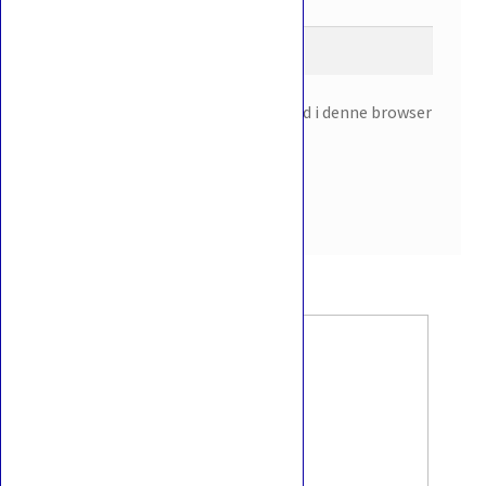
E-mail
*
Gem mit navn, mail og websted i denne browser
til næste gang jeg kommenterer.
Relaterede varer