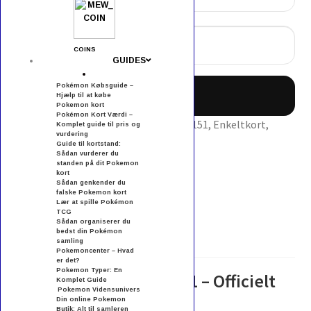
Slowbro
80
COINS
GUIDES
/
165
Pokémon Købsguide –
Tilføj til kurv
Hjælp til at købe
antal
Pokemon kort
Pokémon Kort Værdi –
Varenummer (SKU):
2574
Kategorier:
151
,
Enkeltkort
,
Komplet guide til pris og
vurdering
Scarlet & Violet
Tag:
slowbro
Guide til kortstand:
Sådan vurderer du
Beskrivelse
standen på dit Pokemon
kort
Yderligere information
Sådan genkender du
Anmeldelser (0)
falske Pokemon kort
Lær at spille Pokémon
TCG
Beskrivelse
Sådan organiserer du
bedst din Pokémon
samling
Pokemoncenter – Hvad
er det?
Pokemon Typer: En
Slowbro 80 / 165 fra 151 – Officielt
Komplet Guide
Pokemon Vidensunivers
Din online Pokemon
Pokémon produkt
Butik: Alt til samleren