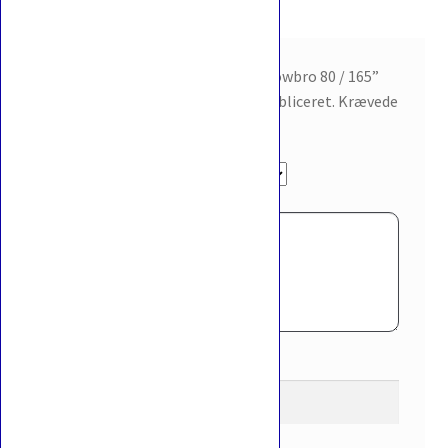
Der er endnu ikke nogle anmeldelser.
Vær den første til at anmelde “Slowbro 80 / 165”
Din e-mailadresse vil ikke blive publiceret.
Krævede
felter er markeret med
*
Din bedømmelse
*
Din anmeldelse
*
Navn
*