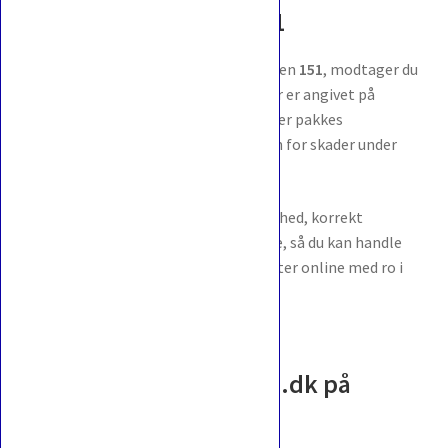
Slowbro 80 / 165 fra 151
Når du køber
Slowbro 80 / 165
fra serien
151
, modtager du
præcis det produkt og den variant, der er angivet på
produktsiden. Alle Pokémon-produkter pakkes
omhyggeligt for at minimere risikoen for skader under
forsendelsen.
Vi lægger stor vægt på gennemsigtighed, korrekt
information og en tryg købsoplevelse, så du kan handle
Pokémon Trading Card Game-produkter online med ro i
maven.
Følg pokemonportalen.dk på
sociale medier