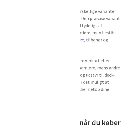
Pokémon-produkter udgives i flere forskellige varianter
afhængigt af serien og produkttypen. Den præcise variant
og det konkrete indhold fremgår altid tydeligt af
produktbeskrivelsen. Indholdet kan variere, men består
typisk af booster packs,
Pokémon-kort
, tilbehør og
eventuelle eksklusive elementer.
Nogle produkter indeholder særlige promokort eller
unikke designs, som er attraktive for samlere, mens andre
er målrettet spillere, der ønsker kort og udstyr til deck-
opbygning og spil. Denne variation gør det muligt at
vælge et Pokémon-produkt, der matcher netop dine
interesser.
Hvad kan du forvente, når du køber