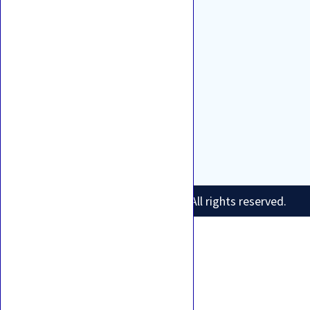
PH Event & TCG
v./ Kenneth Nielsen
Bastrups Alle 38
8940 Randers SV
CVR: 3268 2707
+45 50560704
kontakt@pokemonportalen.dk
© 2026 Pokemonportalen.dk — All rights reserved.