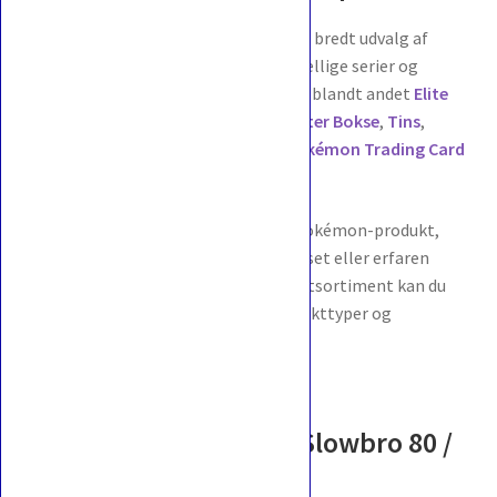
Hos pokemonportalen.dk finder du et bredt udvalg af
Pokémon produkter fra mange forskellige serier og
udgivelser. Vores sortiment omfatter blandt andet
Elite
Trainer Boxes
,
Booster Pakker
,
Booster Bokse
,
Tins
,
Collection Boxe
og andet officielt
Pokémon Trading Card
Game
–
Tilbehør
.
Vi gør det nemt at finde det rigtige Pokémon-produkt,
uanset om du er ny i Pokémon-universet eller erfaren
samler. Via vores overskuelige produktsortiment kan du
hurtigt navigere mellem serier, produkttyper og
udgivelser.
Indhold og varianter i Slowbro 80 /
165