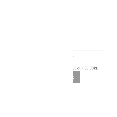
Palpitoad 20 / 86
Prisinterva
Scarlet & Violet : Black Bolt
2,00
kr.
–
50,00
kr.
2,00kr.
Udsolgt
til
50,00kr.