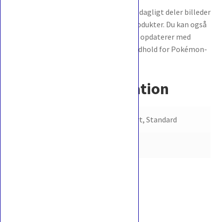
Følg os på
Instagram
, hvor vi næsten dagligt deler billeder
af flotte og spændende Pokémon-produkter. Du kan også
finde os på
Facebook
, hvor vi løbende opdaterer med
nyheder, nye udgivelser og relevant indhold for Pokémon-
samlere og spillere.
Yderligere information
Variant
Reverse-Holo kort, Standard
Stand
Near Mint
Anmeldelser