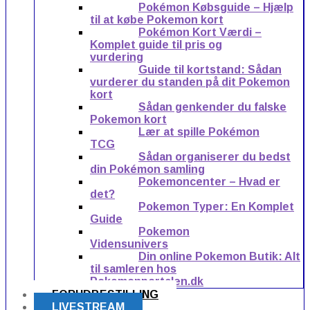
Pokémon Købsguide – Hjælp
til at købe Pokemon kort
Pokémon Kort Værdi –
Komplet guide til pris og
vurdering
Guide til kortstand: Sådan
vurderer du standen på dit Pokemon
kort
Sådan genkender du falske
Pokemon kort
Lær at spille Pokémon
TCG
Sådan organiserer du bedst
din Pokémon samling
Pokemoncenter – Hvad er
det?
Pokemon Typer: En Komplet
Guide
Pokemon
Vidensunivers
Din online Pokemon Butik: Alt
til samleren hos
Pokemonportalen.dk
FORUDBESTILLING
LIVESTREAM