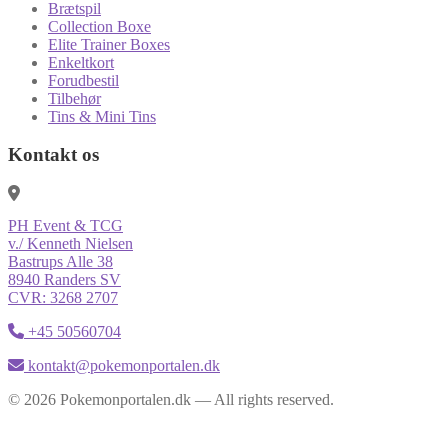
Brætspil
Collection Boxe
Elite Trainer Boxes
Enkeltkort
Forudbestil
Tilbehør
Tins & Mini Tins
Kontakt os
PH Event & TCG
v./ Kenneth Nielsen
Bastrups Alle 38
8940 Randers SV
CVR: 3268 2707
+45 50560704
kontakt@pokemonportalen.dk
© 2026 Pokemonportalen.dk — All rights reserved.