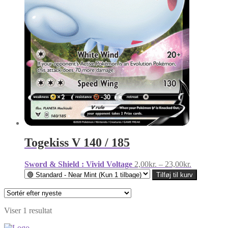
Togekiss V 140 / 185
Prisinterval
Sword & Shield : Vivid Voltage
2,00
kr.
–
23,00
kr.
2,00kr.
Tilføj til kurv
til
23,00kr.
Viser 1 resultat