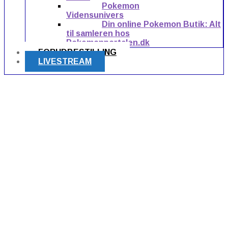
Pokemon
Vidensunivers
Din online Pokemon Butik: Alt
til samleren hos
Pokemonportalen.dk
FORUDBESTILLING
LIVESTREAM