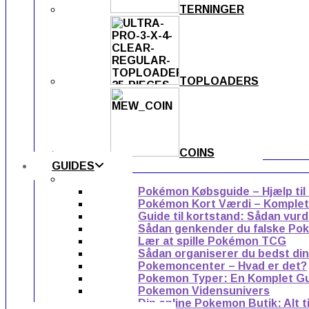
TERNINGER
TOPLOADERS
COINS
GUIDES
Pokémon Købsguide – Hjælp til
Pokémon Kort Værdi – Komplet g
Guide til kortstand: Sådan vur
Sådan genkender du falske Po
Lær at spille Pokémon TCG
Sådan organiserer du bedst di
Pokemoncenter – Hvad er det?
Pokemon Typer: En Komplet G
Pokemon Vidensunivers
Din online Pokemon Butik: Alt 