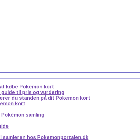
 at købe Pokemon kort
uide til pris og vurdering
derer du standen på dit Pokemon kort
kemon kort
n Pokémon samling
uide
til samleren hos Pokemonportalen.dk