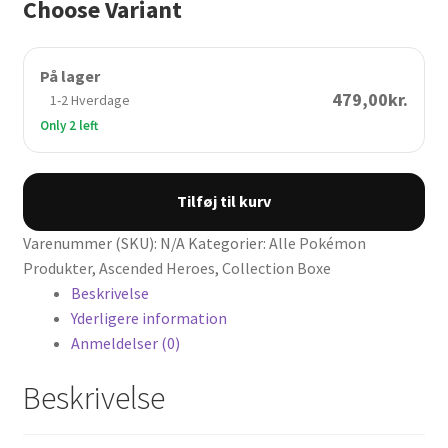
Choose Variant
På lager
479,00kr.
1-2 Hverdage
Only 2 left
Ascended
Tilføj til kurv
Heroes:
Mega
Varenummer (SKU):
N/A
Kategorier:
Alle Pokémon
Emboar
Produkter
,
Ascended Heroes
,
Collection Boxe
ex
Beskrivelse
Box
Yderligere information
antal
Anmeldelser (0)
Beskrivelse