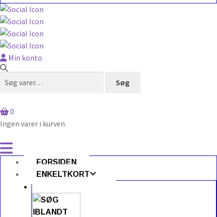
Min konto
Søg
Søg
efter:
0
Ingen varer i kurven.
FORSIDEN
ENKELTKORT