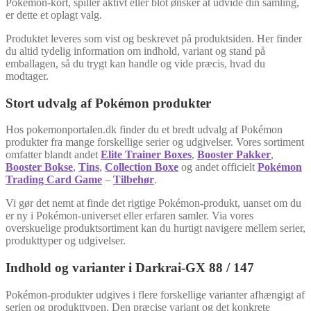
Pokémon-kort, spiller aktivt eller blot ønsker at udvide din samling,
er dette et oplagt valg.
Produktet leveres som vist og beskrevet på produktsiden. Her finder
du altid tydelig information om indhold, variant og stand på
emballagen, så du trygt kan handle og vide præcis, hvad du
modtager.
Stort udvalg af Pokémon produkter
Hos pokemonportalen.dk finder du et bredt udvalg af Pokémon
produkter fra mange forskellige serier og udgivelser. Vores sortiment
omfatter blandt andet
Elite Trainer Boxes
,
Booster Pakker
,
Booster Bokse
,
Tins
,
Collection Boxe
og andet officielt
Pokémon
Trading Card Game
–
Tilbehør
.
Vi gør det nemt at finde det rigtige Pokémon-produkt, uanset om du
er ny i Pokémon-universet eller erfaren samler. Via vores
overskuelige produktsortiment kan du hurtigt navigere mellem serier,
produkttyper og udgivelser.
Indhold og varianter i Darkrai-GX 88 / 147
Pokémon-produkter udgives i flere forskellige varianter afhængigt af
serien og produkttypen. Den præcise variant og det konkrete