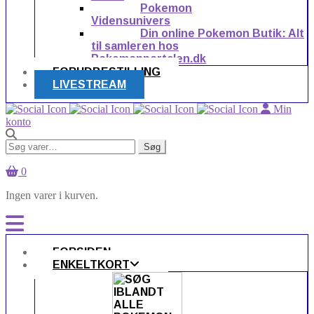
Pokemon
Vidensunivers
Din online Pokemon Butik: Alt
til samleren hos
Pokemonportalen.dk
FORUDBESTILLING
LIVESTREAM
Min
konto
Søg
Søg
efter:
0
Ingen varer i kurven.
FORSIDEN
ENKELTKORT