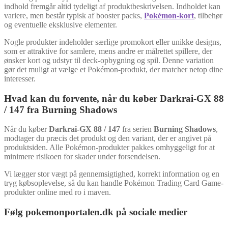
indhold fremgår altid tydeligt af produktbeskrivelsen. Indholdet kan
variere, men består typisk af booster packs,
Pokémon-kort
, tilbehør
og eventuelle eksklusive elementer.
Nogle produkter indeholder særlige promokort eller unikke designs,
som er attraktive for samlere, mens andre er målrettet spillere, der
ønsker kort og udstyr til deck-opbygning og spil. Denne variation
gør det muligt at vælge et Pokémon-produkt, der matcher netop dine
interesser.
Hvad kan du forvente, når du køber Darkrai-GX 88
/ 147 fra Burning Shadows
Når du køber
Darkrai-GX 88 / 147
fra serien
Burning Shadows
,
modtager du præcis det produkt og den variant, der er angivet på
produktsiden. Alle Pokémon-produkter pakkes omhyggeligt for at
minimere risikoen for skader under forsendelsen.
Vi lægger stor vægt på gennemsigtighed, korrekt information og en
tryg købsoplevelse, så du kan handle Pokémon Trading Card Game-
produkter online med ro i maven.
Følg pokemonportalen.dk på sociale medier