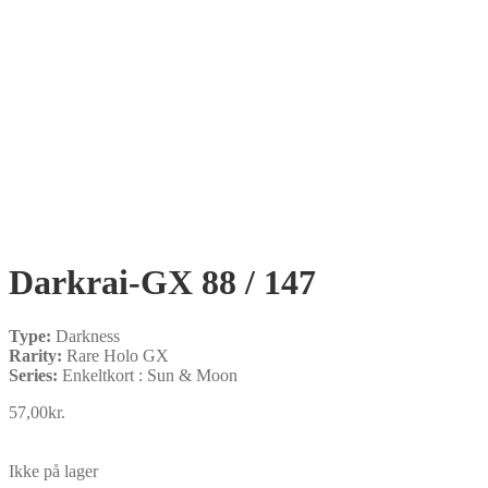
Darkrai-GX 88 / 147
Type:
Darkness
Rarity:
Rare Holo GX
Series:
Enkeltkort : Sun & Moon
57,00
kr.
Ikke på lager