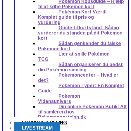
Pokémon Købsguide – Hjælp
til at købe Pokemon kort
Pokémon Kort Værdi –
Komplet guide til pris og
vurdering
Guide til kortstand: Sådan
vurderer du standen på dit Pokemon
kort
Sådan genkender du falske
Pokemon kort
Lær at spille Pokémon
TCG
Sådan organiserer du bedst
din Pokémon samling
Pokemoncenter – Hvad er
det?
Pokemon Typer: En Komplet
Guide
Pokemon
Vidensunivers
Din online Pokemon Butik: Alt
til samleren hos
Pokemonportalen.dk
FORUDBESTILLING
LIVESTREAM