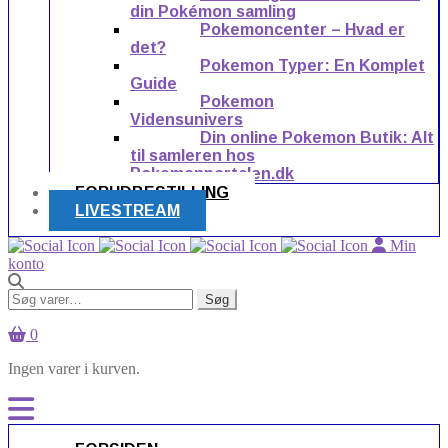
din Pokémon samling
Pokemoncenter – Hvad er
det?
Pokemon Typer: En Komplet
Guide
Pokemon
Vidensunivers
Din online Pokemon Butik: Alt
til samleren hos
Pokemonportalen.dk
FORUDBESTILLING
LIVESTREAM
Min
konto
Søg
Søg
efter:
0
Ingen varer i kurven.