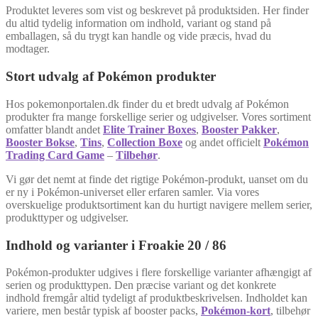
Produktet leveres som vist og beskrevet på produktsiden. Her finder
du altid tydelig information om indhold, variant og stand på
emballagen, så du trygt kan handle og vide præcis, hvad du
modtager.
Stort udvalg af Pokémon produkter
Hos pokemonportalen.dk finder du et bredt udvalg af Pokémon
produkter fra mange forskellige serier og udgivelser. Vores sortiment
omfatter blandt andet
Elite Trainer Boxes
,
Booster Pakker
,
Booster Bokse
,
Tins
,
Collection Boxe
og andet officielt
Pokémon
Trading Card Game
–
Tilbehør
.
Vi gør det nemt at finde det rigtige Pokémon-produkt, uanset om du
er ny i Pokémon-universet eller erfaren samler. Via vores
overskuelige produktsortiment kan du hurtigt navigere mellem serier,
produkttyper og udgivelser.
Indhold og varianter i Froakie 20 / 86
Pokémon-produkter udgives i flere forskellige varianter afhængigt af
serien og produkttypen. Den præcise variant og det konkrete
indhold fremgår altid tydeligt af produktbeskrivelsen. Indholdet kan
variere, men består typisk af booster packs,
Pokémon-kort
, tilbehør