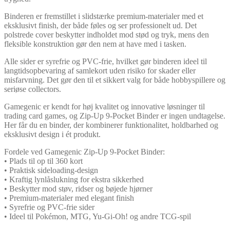
Binderen er fremstillet i slidstærke premium-materialer med et
eksklusivt finish, der både føles og ser professionelt ud. Det
polstrede cover beskytter indholdet mod stød og tryk, mens den
fleksible konstruktion gør den nem at have med i tasken.
Alle sider er syrefrie og PVC-frie, hvilket gør binderen ideel til
langtidsopbevaring af samlekort uden risiko for skader eller
misfarvning. Det gør den til et sikkert valg for både hobbyspillere og
seriøse collectors.
Gamegenic er kendt for høj kvalitet og innovative løsninger til
trading card games, og Zip-Up 9-Pocket Binder er ingen undtagelse.
Her får du en binder, der kombinerer funktionalitet, holdbarhed og
eksklusivt design i ét produkt.
Fordele ved Gamegenic Zip-Up 9-Pocket Binder:
• Plads til op til 360 kort
• Praktisk sideloading-design
• Kraftig lynlåslukning for ekstra sikkerhed
• Beskytter mod støv, ridser og bøjede hjørner
• Premium-materialer med elegant finish
• Syrefrie og PVC-frie sider
• Ideel til Pokémon, MTG, Yu-Gi-Oh! og andre TCG-spil