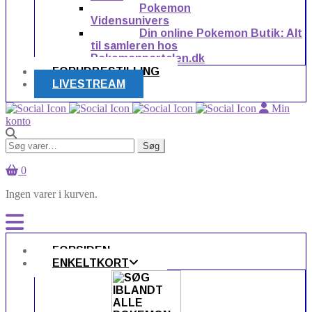
Pokemon
Vidensunivers
Din online Pokemon Butik: Alt
til samleren hos
Pokemonportalen.dk
FORUDBESTILLING
LIVESTREAM
Min
konto
Søg
Søg
efter:
0
Ingen varer i kurven.
FORSIDEN
ENKELTKORT