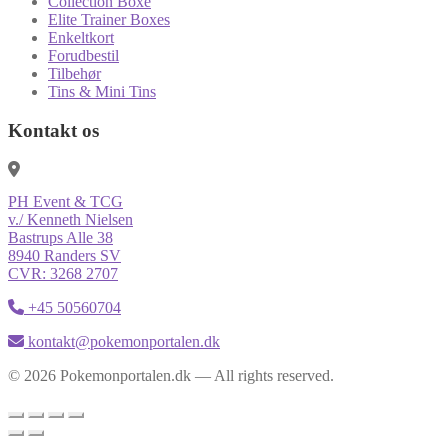
Collection Boxe
Elite Trainer Boxes
Enkeltkort
Forudbestil
Tilbehør
Tins & Mini Tins
Kontakt os
PH Event & TCG
v./ Kenneth Nielsen
Bastrups Alle 38
8940 Randers SV
CVR: 3268 2707
+45 50560704
kontakt@pokemonportalen.dk
© 2026 Pokemonportalen.dk — All rights reserved.