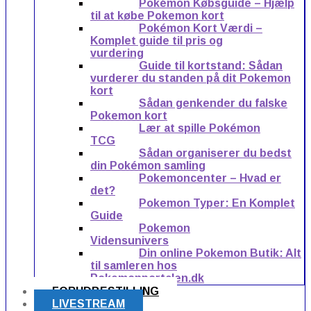
Pokémon Købsguide – Hjælp
til at købe Pokemon kort
Pokémon Kort Værdi –
Komplet guide til pris og
vurdering
Guide til kortstand: Sådan
vurderer du standen på dit Pokemon
kort
Sådan genkender du falske
Pokemon kort
Lær at spille Pokémon
TCG
Sådan organiserer du bedst
din Pokémon samling
Pokemoncenter – Hvad er
det?
Pokemon Typer: En Komplet
Guide
Pokemon
Vidensunivers
Din online Pokemon Butik: Alt
til samleren hos
Pokemonportalen.dk
FORUDBESTILLING
LIVESTREAM