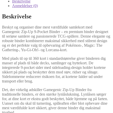
Beskrivelse
Anmeldelser (0)
Beskrivelse
Beskyt og organiser dine mest værdifulde samlekort med
Gamegenic Zip-Up 9-Pocket Binder – en premium binder designet
til seriøse samlere og passionerede TCG-spillere. Denne elegante og
robuste binder kombinerer maksimal sikkerhed med stilrent design
og er det perfekte valg til opbevaring af Pokémon-, Magic: The
Gathering-, Yu-Gi-Oh!- og Lorcana-kort.
Med plads til op til 360 kort i standardstørrelse giver binderen dig
masser af plads til både decks, samlinger og byttekort. De
integrerede 9-pocket sider med sideloading-design holder kortene
sikkert på plads og beskytter dem mod støv, ridser og slitage.
Sidelommerne reducerer risikoen for, at kortene falder ud under
transport eller brug.
Det, der virkelig adskiller Gamegenic Zip-Up Binder fra
traditionelle binders, er den stærke lynlåslukning. Lynlåsen sørger
for, at dine kort er ekstra godt beskyttet, både hjemme og på farten.
Uanset om du skal til turnering, spilleaften eller blot opbevare dine
mest værdifulde kort sikkert, giver denne binder dig maksimal
tryghed.