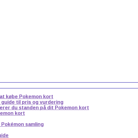
 at købe Pokemon kort
uide til pris og vurdering
derer du standen på dit Pokemon kort
kemon kort
n Pokémon samling
uide