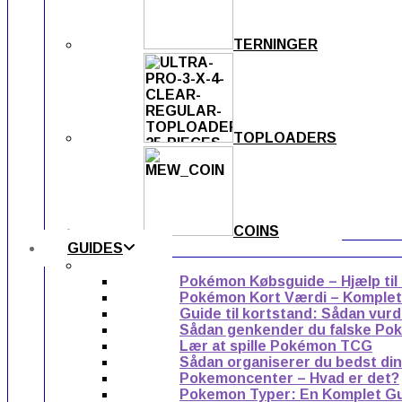
TERNINGER
TOPLOADERS
COINS
GUIDES
Pokémon Købsguide – Hjælp til
Pokémon Kort Værdi – Komplet g
Guide til kortstand: Sådan vur
Sådan genkender du falske Po
Lær at spille Pokémon TCG
Sådan organiserer du bedst di
Pokemoncenter – Hvad er det?
Pokemon Typer: En Komplet G