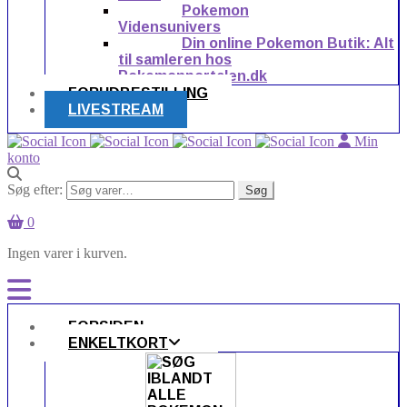
Pokemon
Vidensunivers
Din online Pokemon Butik: Alt
til samleren hos
Pokemonportalen.dk
FORUDBESTILLING
LIVESTREAM
Min
konto
Søg efter:
Søg
0
Ingen varer i kurven.
FORSIDEN
ENKELTKORT