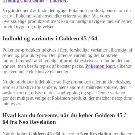
Trading Card Game
–
Tilbehør
.
Vi gør det nemt at finde det rigtige Pokémon-produkt, uanset om du
er ny i Pokémon-universet eller erfaren samler. Via vores
overskuelige produktsortiment kan du hurtigt navigere mellem serier,
produkttyper og udgivelser.
Indhold og varianter i Goldeen 45 / 64
Pokémon-produkter udgives i flere forskellige varianter afhængigt af
serien og produkttypen. Den præcise variant og det konkrete
indhold fremgår altid tydeligt af produktbeskrivelsen. Indholdet kan
variere, men består typisk af booster packs,
Pokémon-kort
, tilbehør
og eventuelle eksklusive elementer.
Nogle produkter indeholder særlige promokort eller unikke designs,
som er attraktive for samlere, mens andre er målrettet spillere, der
ønsker kort og udstyr til deck-opbygning og spil. Denne variation
gør det muligt at vælge et Pokémon-produkt, der matcher netop dine
interesser.
Hvad kan du forvente, når du køber Goldeen 45 /
64 fra Neo Revelation
Når du køber
Goldeen 45 / 64
fra serien
Neo Revelation
, modtager