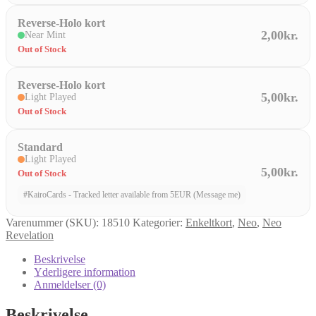
Reverse-Holo kort
2,00kr.
Near Mint
Out of Stock
Reverse-Holo kort
5,00kr.
Light Played
Out of Stock
Standard
Light Played
5,00kr.
Out of Stock
#KairoCards - Tracked letter available from 5EUR (Message me)
Varenummer (SKU):
18510
Kategorier:
Enkeltkort
,
Neo
,
Neo
Revelation
Beskrivelse
Yderligere information
Anmeldelser (0)
Beskrivelse