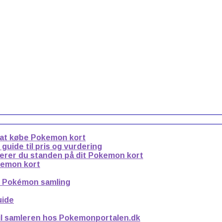
 at købe Pokemon kort
uide til pris og vurdering
derer du standen på dit Pokemon kort
kemon kort
n Pokémon samling
uide
til samleren hos Pokemonportalen.dk