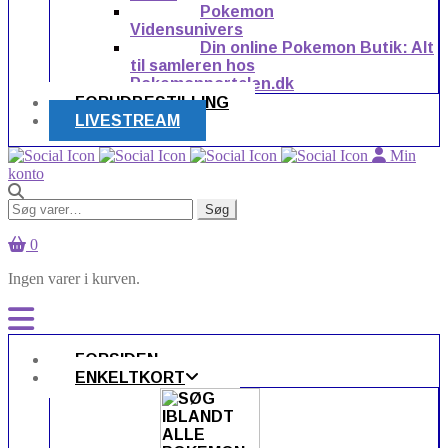
Pokemon
Vidensunivers
Din online Pokemon Butik: Alt
til samleren hos
Pokemonportalen.dk
FORUDBESTILLING
LIVESTREAM
Min
konto
Søg
Søg
efter:
0
Ingen varer i kurven.
FORSIDEN
ENKELTKORT