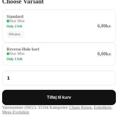
Choose Variant
Standard
Near Mint
6,00kr.
Only 2 left
#Modern
Reverse-Holo kort
8,00kr.
Near Mint
Only 1 left
Great
Haul
Net
77
/
86
Tilføj til kurv
antal
Varenummer (SKU):
35104
Kategorier:
Chaos Rising
,
Enkeltkort
,
Mega Evolution