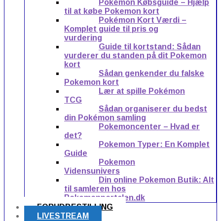
Pokémon Købsguide – Hjælp
til at købe Pokemon kort
Pokémon Kort Værdi –
Komplet guide til pris og
vurdering
Guide til kortstand: Sådan
vurderer du standen på dit Pokemon
kort
Sådan genkender du falske
Pokemon kort
Lær at spille Pokémon
TCG
Sådan organiserer du bedst
din Pokémon samling
Pokemoncenter – Hvad er
det?
Pokemon Typer: En Komplet
Guide
Pokemon
Vidensunivers
Din online Pokemon Butik: Alt
til samleren hos
Pokemonportalen.dk
FORUDBESTILLING
LIVESTREAM