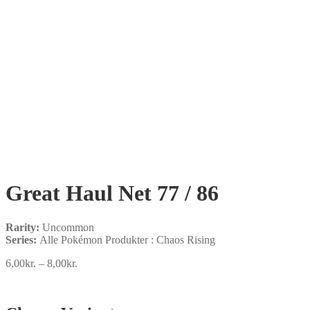
Great Haul Net 77 / 86
Rarity:
Uncommon
Series:
Alle Pokémon Produkter : Chaos Rising
Prisinterval:
6,00
kr.
–
8,00
kr.
6,00kr.
til
8,00kr.