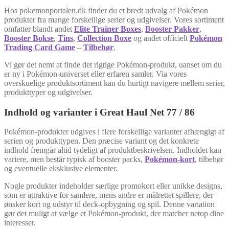
Hos pokemonportalen.dk finder du et bredt udvalg af Pokémon
produkter fra mange forskellige serier og udgivelser. Vores sortiment
omfatter blandt andet
Elite Trainer Boxes
,
Booster Pakker
,
Booster Bokse
,
Tins
,
Collection Boxe
og andet officielt
Pokémon
Trading Card Game
–
Tilbehør
.
Vi gør det nemt at finde det rigtige Pokémon-produkt, uanset om du
er ny i Pokémon-universet eller erfaren samler. Via vores
overskuelige produktsortiment kan du hurtigt navigere mellem serier,
produkttyper og udgivelser.
Indhold og varianter i Great Haul Net 77 / 86
Pokémon-produkter udgives i flere forskellige varianter afhængigt af
serien og produkttypen. Den præcise variant og det konkrete
indhold fremgår altid tydeligt af produktbeskrivelsen. Indholdet kan
variere, men består typisk af booster packs,
Pokémon-kort
, tilbehør
og eventuelle eksklusive elementer.
Nogle produkter indeholder særlige promokort eller unikke designs,
som er attraktive for samlere, mens andre er målrettet spillere, der
ønsker kort og udstyr til deck-opbygning og spil. Denne variation
gør det muligt at vælge et Pokémon-produkt, der matcher netop dine
interesser.