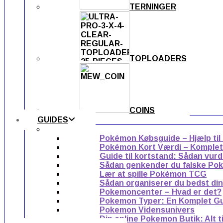
TERNINGER
TOPLOADERS
COINS
GUIDES
Pokémon Købsguide – Hjælp til
Pokémon Kort Værdi – Komplet g
Guide til kortstand: Sådan vur
Sådan genkender du falske Po
Lær at spille Pokémon TCG
Sådan organiserer du bedst di
Pokemoncenter – Hvad er det?
Pokemon Typer: En Komplet G
Pokemon Vidensunivers
Din online Pokemon Butik: Alt 