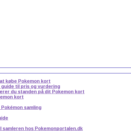
 at købe Pokemon kort
uide til pris og vurdering
derer du standen på dit Pokemon kort
kemon kort
n Pokémon samling
uide
til samleren hos Pokemonportalen.dk