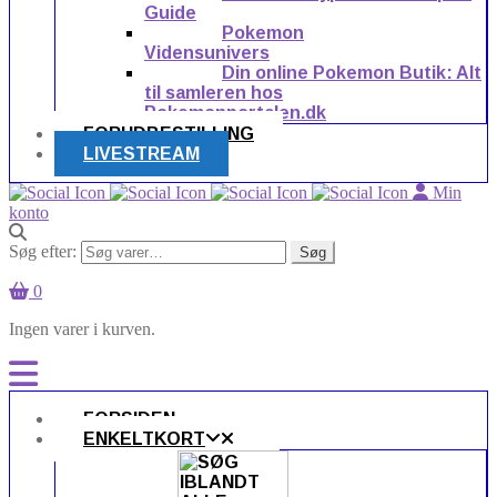
Guide
Pokemon
Vidensunivers
Din online Pokemon Butik: Alt
til samleren hos
Pokemonportalen.dk
FORUDBESTILLING
LIVESTREAM
Min
konto
Søg efter:
Søg
0
Ingen varer i kurven.
FORSIDEN
ENKELTKORT