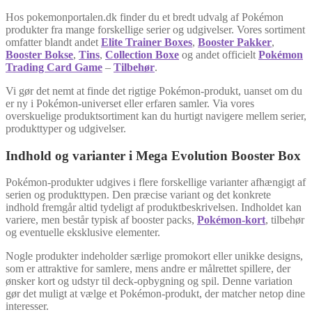
Hos pokemonportalen.dk finder du et bredt udvalg af Pokémon
produkter fra mange forskellige serier og udgivelser. Vores sortiment
omfatter blandt andet
Elite Trainer Boxes
,
Booster Pakker
,
Booster Bokse
,
Tins
,
Collection Boxe
og andet officielt
Pokémon
Trading Card Game
–
Tilbehør
.
Vi gør det nemt at finde det rigtige Pokémon-produkt, uanset om du
er ny i Pokémon-universet eller erfaren samler. Via vores
overskuelige produktsortiment kan du hurtigt navigere mellem serier,
produkttyper og udgivelser.
Indhold og varianter i Mega Evolution Booster Box
Pokémon-produkter udgives i flere forskellige varianter afhængigt af
serien og produkttypen. Den præcise variant og det konkrete
indhold fremgår altid tydeligt af produktbeskrivelsen. Indholdet kan
variere, men består typisk af booster packs,
Pokémon-kort
, tilbehør
og eventuelle eksklusive elementer.
Nogle produkter indeholder særlige promokort eller unikke designs,
som er attraktive for samlere, mens andre er målrettet spillere, der
ønsker kort og udstyr til deck-opbygning og spil. Denne variation
gør det muligt at vælge et Pokémon-produkt, der matcher netop dine
interesser.