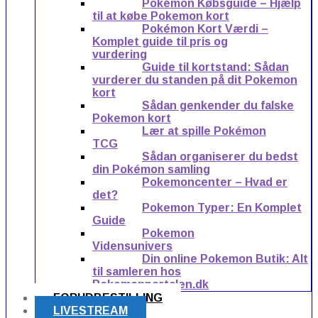
Pokémon Købsguide – Hjælp
til at købe Pokemon kort
Pokémon Kort Værdi –
Komplet guide til pris og
vurdering
Guide til kortstand: Sådan
vurderer du standen på dit Pokemon
kort
Sådan genkender du falske
Pokemon kort
Lær at spille Pokémon
TCG
Sådan organiserer du bedst
din Pokémon samling
Pokemoncenter – Hvad er
det?
Pokemon Typer: En Komplet
Guide
Pokemon
Vidensunivers
Din online Pokemon Butik: Alt
til samleren hos
Pokemonportalen.dk
FORUDBESTILLING
LIVESTREAM