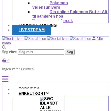
Pokemon
Vidensunivers
Din online Pokemon Butik: Alt
til samleren hos
Pokemonportalen.dk
FORUDBESTILLING
LIVESTREAM
Min
konto
Søg efter:
Søg
0
Ingen varer i kurven.
FORSIDEN
ENKELTKORT