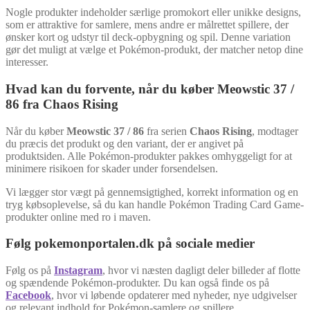
Nogle produkter indeholder særlige promokort eller unikke designs,
som er attraktive for samlere, mens andre er målrettet spillere, der
ønsker kort og udstyr til deck-opbygning og spil. Denne variation
gør det muligt at vælge et Pokémon-produkt, der matcher netop dine
interesser.
Hvad kan du forvente, når du køber Meowstic 37 /
86 fra Chaos Rising
Når du køber
Meowstic 37 / 86
fra serien
Chaos Rising
, modtager
du præcis det produkt og den variant, der er angivet på
produktsiden. Alle Pokémon-produkter pakkes omhyggeligt for at
minimere risikoen for skader under forsendelsen.
Vi lægger stor vægt på gennemsigtighed, korrekt information og en
tryg købsoplevelse, så du kan handle Pokémon Trading Card Game-
produkter online med ro i maven.
Følg pokemonportalen.dk på sociale medier
Følg os på
Instagram
, hvor vi næsten dagligt deler billeder af flotte
og spændende Pokémon-produkter. Du kan også finde os på
Facebook
, hvor vi løbende opdaterer med nyheder, nye udgivelser
og relevant indhold for Pokémon-samlere og spillere.