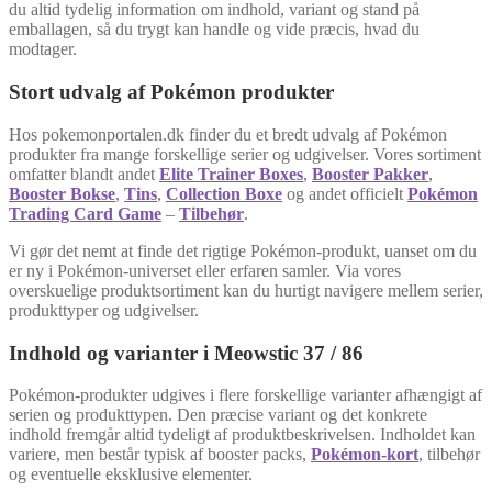
du altid tydelig information om indhold, variant og stand på
emballagen, så du trygt kan handle og vide præcis, hvad du
modtager.
Stort udvalg af Pokémon produkter
Hos pokemonportalen.dk finder du et bredt udvalg af Pokémon
produkter fra mange forskellige serier og udgivelser. Vores sortiment
omfatter blandt andet
Elite Trainer Boxes
,
Booster Pakker
,
Booster Bokse
,
Tins
,
Collection Boxe
og andet officielt
Pokémon
Trading Card Game
–
Tilbehør
.
Vi gør det nemt at finde det rigtige Pokémon-produkt, uanset om du
er ny i Pokémon-universet eller erfaren samler. Via vores
overskuelige produktsortiment kan du hurtigt navigere mellem serier,
produkttyper og udgivelser.
Indhold og varianter i Meowstic 37 / 86
Pokémon-produkter udgives i flere forskellige varianter afhængigt af
serien og produkttypen. Den præcise variant og det konkrete
indhold fremgår altid tydeligt af produktbeskrivelsen. Indholdet kan
variere, men består typisk af booster packs,
Pokémon-kort
, tilbehør
og eventuelle eksklusive elementer.