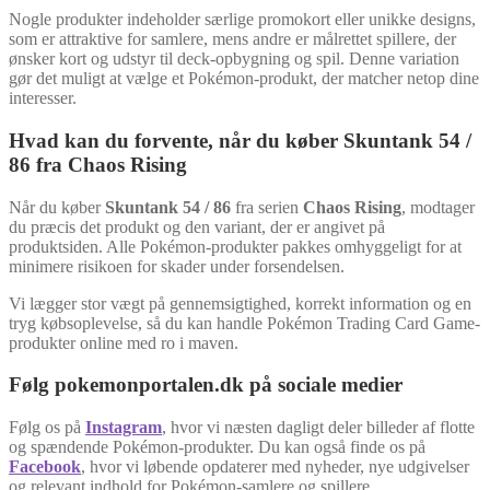
Nogle produkter indeholder særlige promokort eller unikke designs,
som er attraktive for samlere, mens andre er målrettet spillere, der
ønsker kort og udstyr til deck-opbygning og spil. Denne variation
gør det muligt at vælge et Pokémon-produkt, der matcher netop dine
interesser.
Hvad kan du forvente, når du køber Skuntank 54 /
86 fra Chaos Rising
Når du køber
Skuntank 54 / 86
fra serien
Chaos Rising
, modtager
du præcis det produkt og den variant, der er angivet på
produktsiden. Alle Pokémon-produkter pakkes omhyggeligt for at
minimere risikoen for skader under forsendelsen.
Vi lægger stor vægt på gennemsigtighed, korrekt information og en
tryg købsoplevelse, så du kan handle Pokémon Trading Card Game-
produkter online med ro i maven.
Følg pokemonportalen.dk på sociale medier
Følg os på
Instagram
, hvor vi næsten dagligt deler billeder af flotte
og spændende Pokémon-produkter. Du kan også finde os på
Facebook
, hvor vi løbende opdaterer med nyheder, nye udgivelser
og relevant indhold for Pokémon-samlere og spillere.