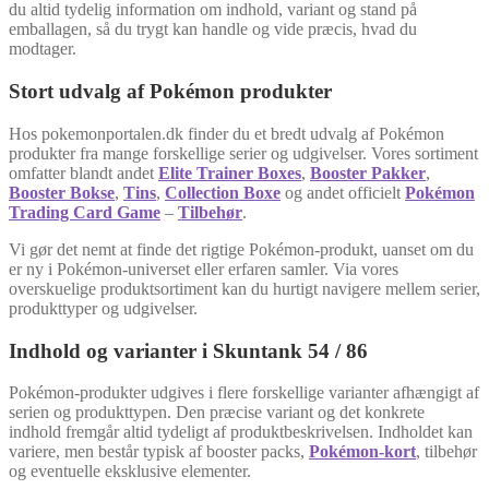
du altid tydelig information om indhold, variant og stand på
emballagen, så du trygt kan handle og vide præcis, hvad du
modtager.
Stort udvalg af Pokémon produkter
Hos pokemonportalen.dk finder du et bredt udvalg af Pokémon
produkter fra mange forskellige serier og udgivelser. Vores sortiment
omfatter blandt andet
Elite Trainer Boxes
,
Booster Pakker
,
Booster Bokse
,
Tins
,
Collection Boxe
og andet officielt
Pokémon
Trading Card Game
–
Tilbehør
.
Vi gør det nemt at finde det rigtige Pokémon-produkt, uanset om du
er ny i Pokémon-universet eller erfaren samler. Via vores
overskuelige produktsortiment kan du hurtigt navigere mellem serier,
produkttyper og udgivelser.
Indhold og varianter i Skuntank 54 / 86
Pokémon-produkter udgives i flere forskellige varianter afhængigt af
serien og produkttypen. Den præcise variant og det konkrete
indhold fremgår altid tydeligt af produktbeskrivelsen. Indholdet kan
variere, men består typisk af booster packs,
Pokémon-kort
, tilbehør
og eventuelle eksklusive elementer.