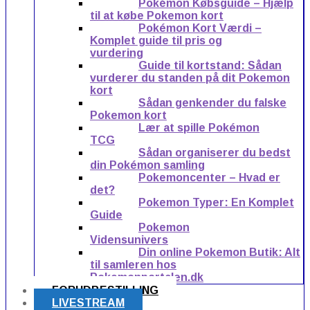
Pokémon Købsguide – Hjælp
til at købe Pokemon kort
Pokémon Kort Værdi –
Komplet guide til pris og
vurdering
Guide til kortstand: Sådan
vurderer du standen på dit Pokemon
kort
Sådan genkender du falske
Pokemon kort
Lær at spille Pokémon
TCG
Sådan organiserer du bedst
din Pokémon samling
Pokemoncenter – Hvad er
det?
Pokemon Typer: En Komplet
Guide
Pokemon
Vidensunivers
Din online Pokemon Butik: Alt
til samleren hos
Pokemonportalen.dk
FORUDBESTILLING
LIVESTREAM