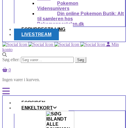
Pokemon
Vidensunivers
Din online Pokemon Butik: Alt
til samleren hos
Pokemonportalen.dk
FORUDBESTILLING
LIVESTREAM
Min
konto
Søg efter:
Søg
0
Ingen varer i kurven.
FORSIDEN
ENKELTKORT