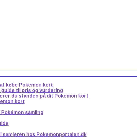
 at købe Pokemon kort
uide til pris og vurdering
derer du standen på dit Pokemon kort
kemon kort
n Pokémon samling
uide
til samleren hos Pokemonportalen.dk