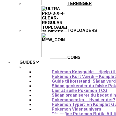
TERNINGER
TOPLOADERS
COINS
GUIDES
Pokémon Købsguide – Hjælp til
Pokémon Kort Værdi – Komplet g
Guide til kortstand: Sådan vur
Sådan genkender du falske Po
Lær at spille Pokémon TCG
Sådan organiserer du bedst di
Pokemoncenter – Hvad er det?
Pokemon Typer: En Komplet G
Pokemon Vidensunivers
Din online Pokemon Butik: Alt 