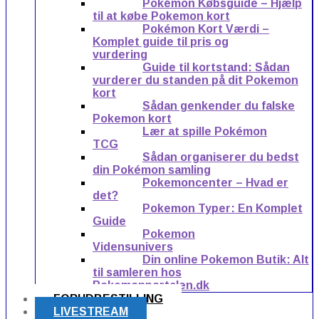
Pokémon Købsguide – Hjælp
til at købe Pokemon kort
Pokémon Kort Værdi –
Komplet guide til pris og
vurdering
Guide til kortstand: Sådan
vurderer du standen på dit Pokemon
kort
Sådan genkender du falske
Pokemon kort
Lær at spille Pokémon
TCG
Sådan organiserer du bedst
din Pokémon samling
Pokemoncenter – Hvad er
det?
Pokemon Typer: En Komplet
Guide
Pokemon
Vidensunivers
Din online Pokemon Butik: Alt
til samleren hos
Pokemonportalen.dk
FORUDBESTILLING
LIVESTREAM