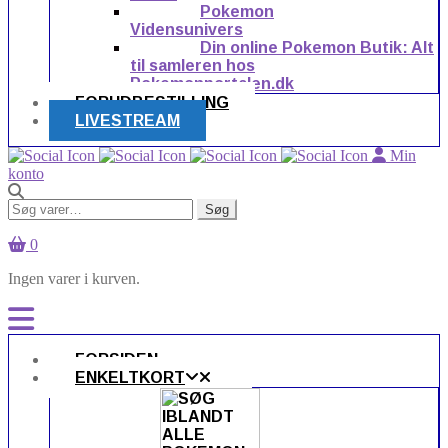
Pokemon
Vidensunivers
Din online Pokemon Butik: Alt
til samleren hos
Pokemonportalen.dk
FORUDBESTILLING
LIVESTREAM
Min
konto
Søg
Søg
efter:
0
Ingen varer i kurven.
FORSIDEN
ENKELTKORT