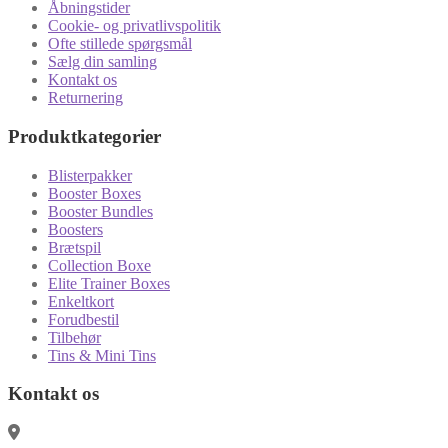
Åbningstider
Cookie- og privatlivspolitik
Ofte stillede spørgsmål
Sælg din samling
Kontakt os
Returnering
Produktkategorier
Blisterpakker
Booster Boxes
Booster Bundles
Boosters
Brætspil
Collection Boxe
Elite Trainer Boxes
Enkeltkort
Forudbestil
Tilbehør
Tins & Mini Tins
Kontakt os