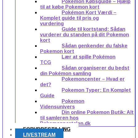
Pokémon Købsguide – Hjælp
til at købe Pokemon kort
Pokémon Kort Værdi –
Komplet guide til pris og
vurdering
Guide til kortstand: Sådan
vurderer du standen på dit Pokemon
kort
Sådan genkender du falske
Pokemon kort
Lær at spille Pokémon
TCG
Sådan organiserer du bedst
din Pokémon samling
Pokemoncenter – Hvad er
det?
Pokemon Typer: En Komplet
Guide
Pokemon
Vidensunivers
Din online Pokemon Butik: Alt
til samleren hos
Pokemonportalen.dk
FORUDBESTILLING
LIVESTREAM