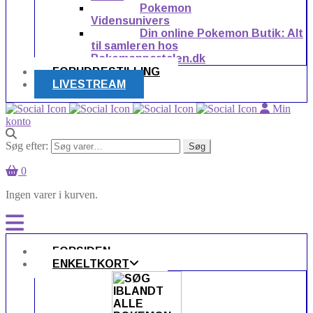
Pokemon
Vidensunivers
Din online Pokemon Butik: Alt
til samleren hos
Pokemonportalen.dk
FORUDBESTILLING
LIVESTREAM
Min
konto
Søg efter:
Søg
0
Ingen varer i kurven.
FORSIDEN
ENKELTKORT