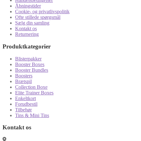
Handelsbetingelser
Åbningstider
Cookie- og privatlivspolitik
Ofte stillede spørgsmål
Sælg din samling
Kontakt os
Returnering
Produktkategorier
Blisterpakker
Booster Boxes
Booster Bundles
Boosters
Brætspil
Collection Boxe
Elite Trainer Boxes
Enkeltkort
Forudbestil
Tilbehør
Tins & Mini Tins
Kontakt os