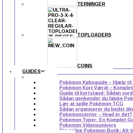
TERNINGER
TOPLOADERS
COINS
GUIDES
Pokémon Købsguide – Hjælp til
Pokémon Kort Værdi – Komplet g
Guide til kortstand: Sådan vur
Sådan genkender du falske Po
Lær at spille Pokémon TCG
Sådan organiserer du bedst di
Pokemoncenter – Hvad er det?
Pokemon Typer: En Komplet G
Pokemon Vidensunivers
Din online Pokemon Butik: Alt 