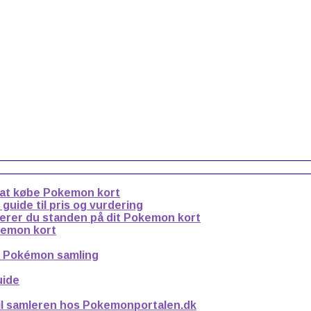
 at købe Pokemon kort
uide til pris og vurdering
derer du standen på dit Pokemon kort
kemon kort
n Pokémon samling
uide
til samleren hos Pokemonportalen.dk