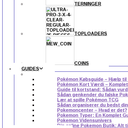
TERNINGER
TOPLOADERS
COINS
GUIDES
Pokémon Købsguide – Hjælp til
Pokémon Kort Værdi – Komplet g
Guide til kortstand: Sådan vur
Sådan genkender du falske Po
Lær at spille Pokémon TCG
Sådan organiserer du bedst di
Pokemoncenter – Hvad er det?
Pokemon Typer: En Komplet G
Pokemon Vidensunivers
Din online Pokemon Butik: Alt 