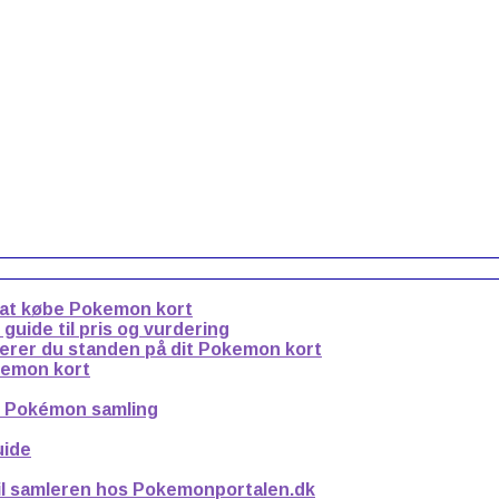
 at købe Pokemon kort
uide til pris og vurdering
derer du standen på dit Pokemon kort
kemon kort
n Pokémon samling
uide
til samleren hos Pokemonportalen.dk