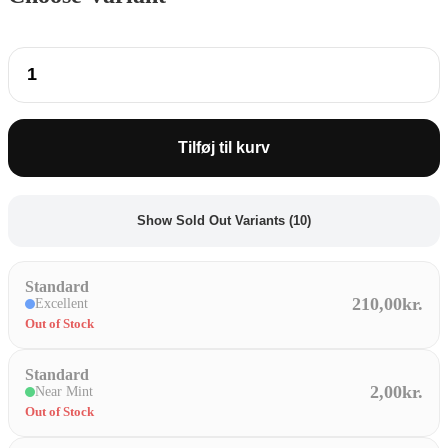
Ditto
61
/
113
antal
Tilføj til kurv
Show Sold Out Variants (10)
Standard
210,00kr.
Excellent
Out of Stock
Standard
2,00kr.
Near Mint
Out of Stock