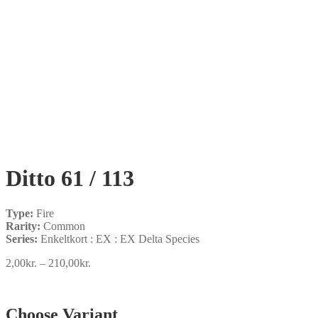
Ditto 61 / 113
Type:
Fire
Rarity:
Common
Series:
Enkeltkort : EX : EX Delta Species
Prisinterval:
2,00
kr.
–
210,00
kr.
2,00kr.
til
210,00kr.
Choose Variant