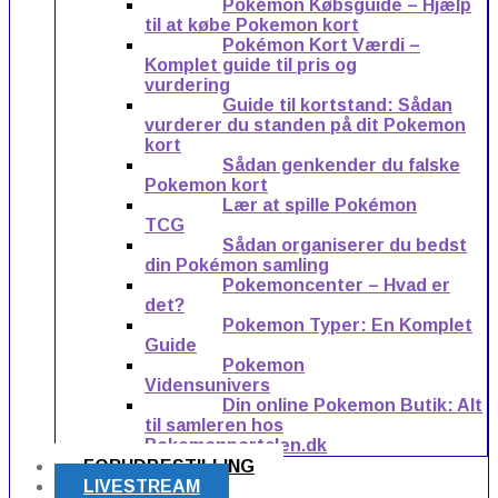
Pokémon Købsguide – Hjælp
til at købe Pokemon kort
Pokémon Kort Værdi –
Komplet guide til pris og
vurdering
Guide til kortstand: Sådan
vurderer du standen på dit Pokemon
kort
Sådan genkender du falske
Pokemon kort
Lær at spille Pokémon
TCG
Sådan organiserer du bedst
din Pokémon samling
Pokemoncenter – Hvad er
det?
Pokemon Typer: En Komplet
Guide
Pokemon
Vidensunivers
Din online Pokemon Butik: Alt
til samleren hos
Pokemonportalen.dk
FORUDBESTILLING
LIVESTREAM