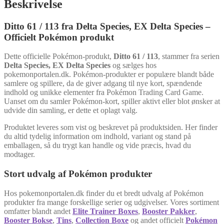
Beskrivelse
Ditto 61 / 113 fra Delta Species, EX Delta Species –
Officielt Pokémon produkt
Dette officielle Pokémon-produkt,
Ditto 61 / 113
, stammer fra serien
Delta Species, EX Delta Species
og sælges hos
pokemonportalen.dk. Pokémon-produkter er populære blandt både
samlere og spillere, da de giver adgang til nye kort, spændende
indhold og unikke elementer fra Pokémon Trading Card Game.
Uanset om du samler Pokémon-kort, spiller aktivt eller blot ønsker at
udvide din samling, er dette et oplagt valg.
Produktet leveres som vist og beskrevet på produktsiden. Her finder
du altid tydelig information om indhold, variant og stand på
emballagen, så du trygt kan handle og vide præcis, hvad du
modtager.
Stort udvalg af Pokémon produkter
Hos pokemonportalen.dk finder du et bredt udvalg af Pokémon
produkter fra mange forskellige serier og udgivelser. Vores sortiment
omfatter blandt andet
Elite Trainer Boxes
,
Booster Pakker
,
Booster Bokse
,
Tins
,
Collection Boxe
og andet officielt
Pokémon