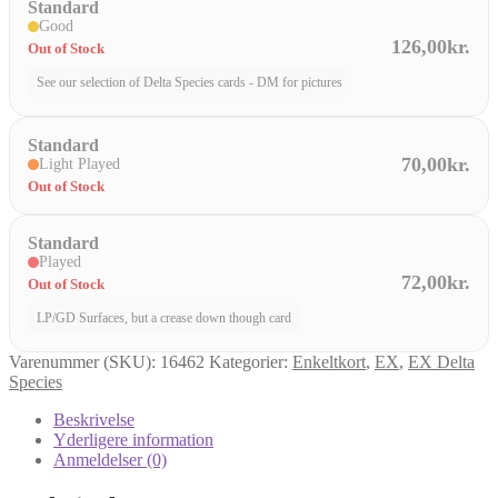
Standard
Good
126,00kr.
Out of Stock
See our selection of Delta Species cards - DM for pictures
Standard
70,00kr.
Light Played
Out of Stock
Standard
Played
72,00kr.
Out of Stock
LP/GD Surfaces, but a crease down though card
Varenummer (SKU):
16462
Kategorier:
Enkeltkort
,
EX
,
EX Delta
Species
Beskrivelse
Yderligere information
Anmeldelser (0)