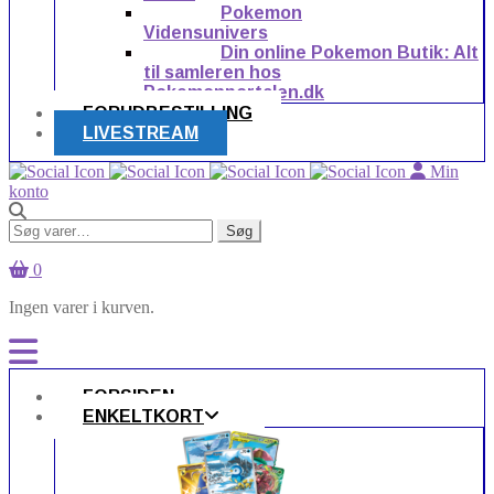
Pokemon
Vidensunivers
Din online Pokemon Butik: Alt
til samleren hos
Pokemonportalen.dk
FORUDBESTILLING
LIVESTREAM
Min
konto
Søg
Søg
efter:
0
Ingen varer i kurven.
FORSIDEN
ENKELTKORT