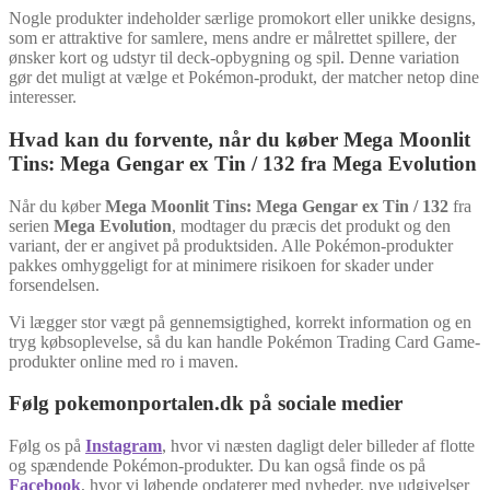
Nogle produkter indeholder særlige promokort eller unikke designs,
som er attraktive for samlere, mens andre er målrettet spillere, der
ønsker kort og udstyr til deck-opbygning og spil. Denne variation
gør det muligt at vælge et Pokémon-produkt, der matcher netop dine
interesser.
Hvad kan du forvente, når du køber Mega Moonlit
Tins: Mega Gengar ex Tin / 132 fra Mega Evolution
Når du køber
Mega Moonlit Tins: Mega Gengar ex Tin / 132
fra
serien
Mega Evolution
, modtager du præcis det produkt og den
variant, der er angivet på produktsiden. Alle Pokémon-produkter
pakkes omhyggeligt for at minimere risikoen for skader under
forsendelsen.
Vi lægger stor vægt på gennemsigtighed, korrekt information og en
tryg købsoplevelse, så du kan handle Pokémon Trading Card Game-
produkter online med ro i maven.
Følg pokemonportalen.dk på sociale medier
Følg os på
Instagram
, hvor vi næsten dagligt deler billeder af flotte
og spændende Pokémon-produkter. Du kan også finde os på
Facebook
, hvor vi løbende opdaterer med nyheder, nye udgivelser