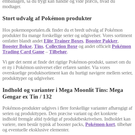
emballagen, så du trygt kan handle og vide præcis, hvad du
modtager.
Stort udvalg af Pokémon produkter
Hos pokemonportalen.dk finder du et bredt udvalg af Pokémon
produkter fra mange forskellige serier og udgivelser. Vores sortiment
omfatter blandt andet
Elite Trainer Boxes
,
Booster Pakker
,
Booster Bokse
,
Tins
,
Collection Boxe
og andet officielt
Pokémon
Trading Card Game
–
Tilbehør
.
Vi gør det nemt at finde det rigtige Pokémon-produkt, uanset om du
er ny i Pokémon-universet eller erfaren samler. Via vores
overskuelige produktsortiment kan du hurtigt navigere mellem serier,
produkttyper og udgivelser.
Indhold og varianter i Mega Moonlit Tins: Mega
Gengar ex Tin / 132
Pokémon-produkter udgives i flere forskellige varianter afhængigt af
serien og produkttypen. Den præcise variant og det konkrete
indhold fremgår altid tydeligt af produktbeskrivelsen. Indholdet kan
variere, men består typisk af booster packs,
Pokémon-kort
, tilbehør
og eventuelle eksklusive elementer.