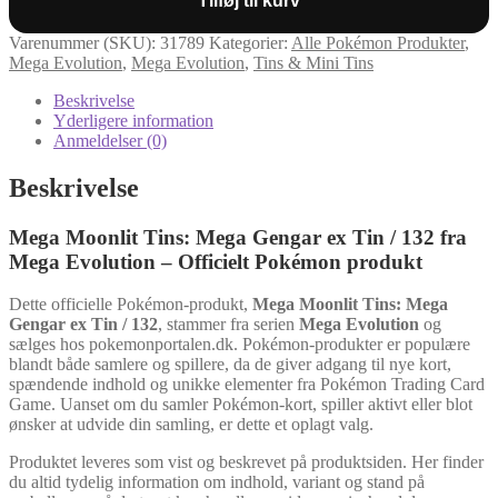
Tilføj til kurv
Tin
/
Varenummer (SKU):
31789
Kategorier:
Alle Pokémon Produkter
,
132
Mega Evolution
,
Mega Evolution
,
Tins & Mini Tins
antal
Beskrivelse
Yderligere information
Anmeldelser (0)
Beskrivelse
Mega Moonlit Tins: Mega Gengar ex Tin / 132 fra
Mega Evolution – Officielt Pokémon produkt
Dette officielle Pokémon-produkt,
Mega Moonlit Tins: Mega
Gengar ex Tin / 132
, stammer fra serien
Mega Evolution
og
sælges hos pokemonportalen.dk. Pokémon-produkter er populære
blandt både samlere og spillere, da de giver adgang til nye kort,
spændende indhold og unikke elementer fra Pokémon Trading Card
Game. Uanset om du samler Pokémon-kort, spiller aktivt eller blot
ønsker at udvide din samling, er dette et oplagt valg.
Produktet leveres som vist og beskrevet på produktsiden. Her finder
du altid tydelig information om indhold, variant og stand på