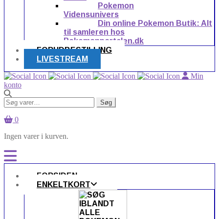
Pokemon
Vidensunivers
Din online Pokemon Butik: Alt
til samleren hos
Pokemonportalen.dk
FORUDBESTILLING
LIVESTREAM
Min
konto
Søg
Søg
efter:
0
Ingen varer i kurven.
FORSIDEN
ENKELTKORT