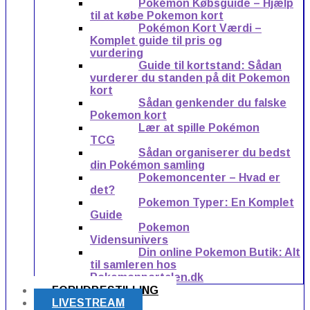
Pokémon Købsguide – Hjælp
til at købe Pokemon kort
Pokémon Kort Værdi –
Komplet guide til pris og
vurdering
Guide til kortstand: Sådan
vurderer du standen på dit Pokemon
kort
Sådan genkender du falske
Pokemon kort
Lær at spille Pokémon
TCG
Sådan organiserer du bedst
din Pokémon samling
Pokemoncenter – Hvad er
det?
Pokemon Typer: En Komplet
Guide
Pokemon
Vidensunivers
Din online Pokemon Butik: Alt
til samleren hos
Pokemonportalen.dk
FORUDBESTILLING
LIVESTREAM