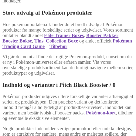
modtager.
Stort udvalg af Pokémon produkter
Hos pokemonportalen.dk finder du et bredt udvalg af Pokémon
produkter fra mange forskellige serier og udgivelser. Vores sortiment
omfatter blandt andet
Elite Trainer Boxes
,
Booster Pakker
,
Booster Bokse
,
Tins
,
Collection Boxe
og andet officielt
Pokémon
Trading Card Game
–
Tilbehør
.
Vi gør det nemt at finde det rigtige Pokémon-produkt, uanset om du
er ny i Pokémon-universet eller erfaren samler. Via vores
overskuelige produktsortiment kan du hurtigt navigere mellem serier,
produkttyper og udgivelser.
Indhold og varianter i Pitch Black Booster / 0
Pokémon-produkter udgives i flere forskellige varianter afhængigt af
serien og produkttypen. Den præcise variant og det konkrete
indhold fremgår altid tydeligt af produktbeskrivelsen. Indholdet kan
variere, men består typisk af booster packs,
Pokémon-kort
, tilbehør
og eventuelle eksklusive elementer.
Nogle produkter indeholder særlige promokort eller unikke designs,
som er attraktive for samlere, mens andre er målrettet spillere, der