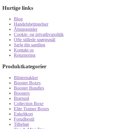
Hurtige links
Blog
Handelsbetingelser
Åbningstider
Cookie- og privatlivspolitik
Ofte stillede spørgsmål
Sælg din samling
Kontakt os
Returnering
Produktkategorier
Blisterpakker
Booster Boxes
Booster Bundles
Boosters
Brætspil
Collection Boxe
Elite Trainer Boxes
Enkeltkort
Forudbestil
Tilbehør