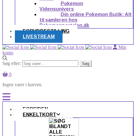
Pokemon
Vidensunivers
Din online Pokemon Butik: Alt
til samleren hos
Pokemonportalen.dk
FORUDBESTILLING
LIVESTREAM
Min
konto
Søg efter:
Søg
0
Ingen varer i kurven.
FORSIDEN
ENKELTKORT