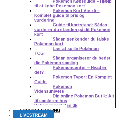
Pokémon Købsguide – Hjælp
til at købe Pokemon kort
Pokémon Kort Værdi –
Komplet guide til pris og
vurdering
Guide til kortstand: Sådan
vurderer du standen på dit Pokemon
kort
Sådan genkender du falske
Pokemon kort
Lær at spille Pokémon
TCG
Sådan organiserer du bedst
din Pokémon samling
Pokemoncenter – Hvad er
det?
Pokemon Typer: En Komplet
Guide
Pokemon
Vidensunivers
Din online Pokemon Butik: Alt
til samleren hos
Pokemonportalen.dk
FORUDBESTILLING
LIVESTREAM