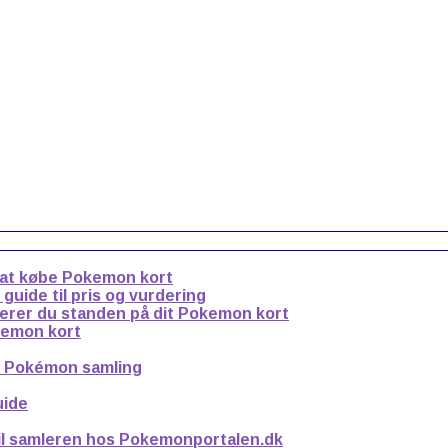
 at købe Pokemon kort
uide til pris og vurdering
derer du standen på dit Pokemon kort
kemon kort
n Pokémon samling
uide
til samleren hos Pokemonportalen.dk