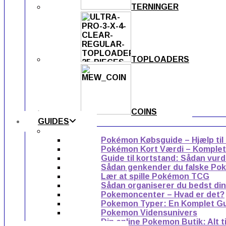
TERNINGER
TOPLOADERS
COINS
GUIDES
Pokémon Købsguide – Hjælp til
Pokémon Kort Værdi – Komplet g
Guide til kortstand: Sådan vur
Sådan genkender du falske Po
Lær at spille Pokémon TCG
Sådan organiserer du bedst di
Pokemoncenter – Hvad er det?
Pokemon Typer: En Komplet G
Pokemon Vidensunivers
Din online Pokemon Butik: Alt 