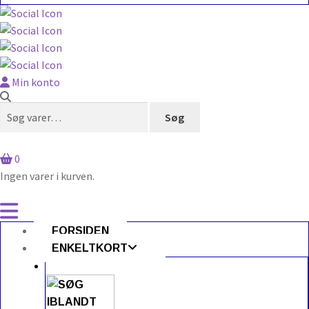
Min konto
Søg
Søg
efter:
0
Ingen varer i kurven.
FORSIDEN
ENKELTKORT