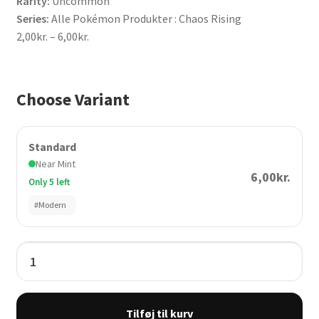
Rarity:
Uncommon
Series:
Alle Pokémon Produkter : Chaos Rising
Prisinterval:
2,00
kr.
–
6,00
kr.
2,00kr.
til
6,00kr.
Choose Variant
Standard
Near Mint
6,00kr.
Only 5 left
#Modern
Prism
Tower
80
/
Tilføj til kurv