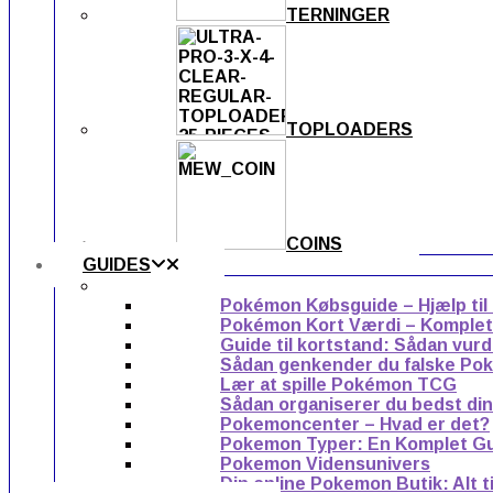
TERNINGER
TOPLOADERS
COINS
GUIDES
Pokémon Købsguide – Hjælp til
Pokémon Kort Værdi – Komplet g
Guide til kortstand: Sådan vur
Sådan genkender du falske Po
Lær at spille Pokémon TCG
Sådan organiserer du bedst di
Pokemoncenter – Hvad er det?
Pokemon Typer: En Komplet G
Pokemon Vidensunivers
Din online Pokemon Butik: Alt 