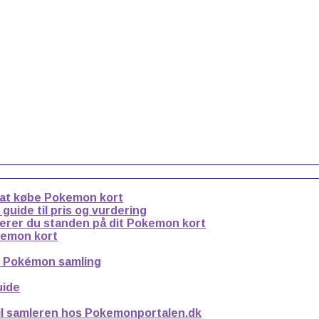
 at købe Pokemon kort
uide til pris og vurdering
derer du standen på dit Pokemon kort
kemon kort
n Pokémon samling
uide
til samleren hos Pokemonportalen.dk