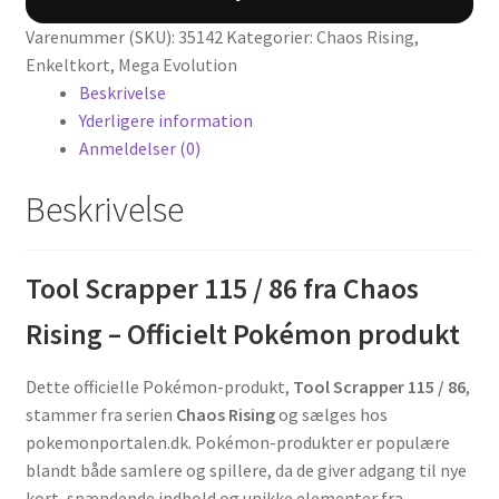
86
antal
Varenummer (SKU):
35142
Kategorier:
Chaos Rising
,
Enkeltkort
,
Mega Evolution
Beskrivelse
Yderligere information
Anmeldelser (0)
Beskrivelse
Tool Scrapper 115 / 86 fra Chaos
Rising – Officielt Pokémon produkt
Dette officielle Pokémon-produkt,
Tool Scrapper 115 / 86
,
stammer fra serien
Chaos Rising
og sælges hos
pokemonportalen.dk. Pokémon-produkter er populære
blandt både samlere og spillere, da de giver adgang til nye
kort, spændende indhold og unikke elementer fra