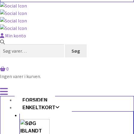
Min konto
Søg
Søg
efter:
0
Ingen varer i kurven.
FORSIDEN
ENKELTKORT