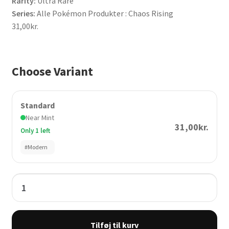
Rarity:
Ultra Rare
Series:
Alle Pokémon Produkter : Chaos Rising
31,00
kr.
Choose Variant
Standard
Near Mint
31,00kr.
Only 1 left
#Modern
Tool
Scrapper
115
/
Tilføj til kurv